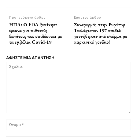
Προηγούμενο άρθρο
Επόμενο άρθρο
ΗΠΑ: Ο FDA ξεκίνησε
Συναγερμός στην Ευρώπη:
έρευνα για πιθανούς
Τουλάχιστον 197 παιδιά
θανάτους που συνδέονται με
γεννήθηκαν από σπέρμα με
τα εμβόλια Covid-19
καρκινικό γονίδιο!
ΑΦΗΣΤΕ ΜΙΑ ΑΠΑΝΤΗΣΗ
Σχόλιο:
Όν