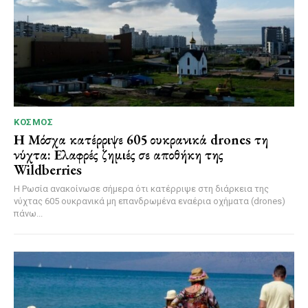
ΚΌΣΜΟΣ
Η Μόσχα κατέρριψε 605 ουκρανικά drones τη
νύχτα: Ελαφρές ζημιές σε αποθήκη της
Wildberries
Η Ρωσία ανακοίνωσε σήμερα ότι κατέρριψε στη διάρκεια της
νύχτας 605 ουκρανικά μη επανδρωμένα εναέρια οχήματα (drones)
πάνω...