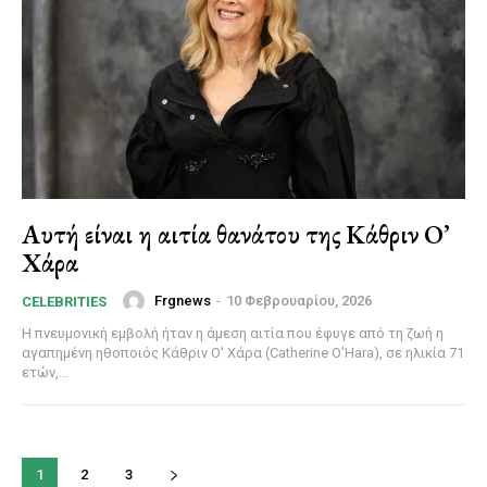
Αυτή είναι η αιτία θανάτου της Κάθριν Ο’
Χάρα
Frgnews
-
10 Φεβρουαρίου, 2026
CELEBRITIES
Η πνευμονική εμβολή ήταν η άμεση αιτία που έφυγε από τη ζωή η
αγαπημένη ηθοποιός Κάθριν Ο' Χάρα (Catherine O'Hara), σε ηλικία 71
ετών,...
1
2
3