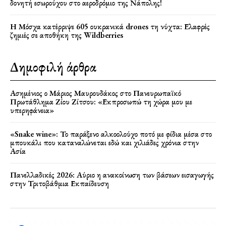
δονητή εσωρούχου στο αεροδρόμιο της Νάπολης!
Η Μόσχα κατέρριψε 605 ουκρανικά drones τη νύχτα: Ελαφρές
ζημιές σε αποθήκη της Wildberries
Δημοφιλή άρθρα
Ασημένιος ο Μάριος Μαυρουδάκος στο Πανευρωπαϊκό
Πρωτάθλημα Ζίου Ζίτσου: «Εκπροσωπώ τη χώρα μου με
υπερηφάνεια»
«Snake wine»: Το παράξενο αλκοολούχο ποτό με φίδια μέσα στο
μπουκάλι που καταναλώνεται εδώ και χιλιάδες χρόνια στην
Ασία
Πανελλαδικές 2026: Αύριο η ανακοίνωση των βάσεων εισαγωγής
στην Τριτοβάθμια Εκπαίδευση