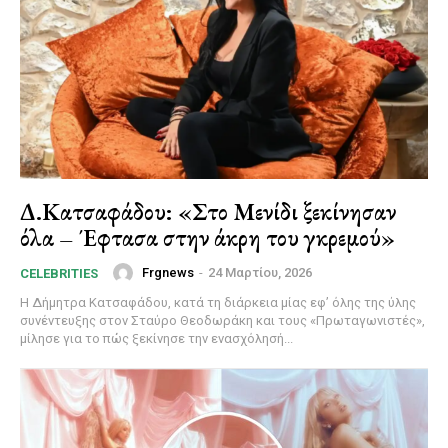
Δ.Κατσαφάδου: «Στο Μενίδι ξεκίνησαν
όλα – Έφτασα στην άκρη του γκρεμού»
Frgnews
-
24 Μαρτίου, 2026
CELEBRITIES
Η Δήμητρα Κατσαφάδου, κατά τη διάρκεια μίας εφ’ όλης της ύλης
συνέντευξης στον Σταύρο Θεοδωράκη και τους «Πρωταγωνιστές»,
μίλησε για το πώς ξεκίνησε την ενασχόλησή...