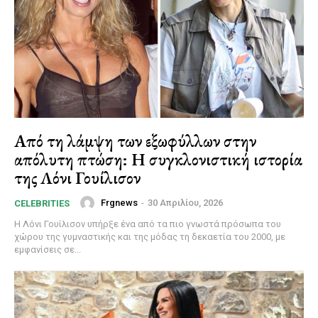
Από τη λάμψη των εξωφύλλων στην
απόλυτη πτώση: Η συγκλονιστική ιστορία
της Λόνι Γουίλισον
Frgnews
-
30 Απριλίου, 2026
CELEBRITIES
Η Λόνι Γουίλισον υπήρξε ένα από τα πιο γνωστά πρόσωπα του
χώρου της γυμναστικής και της μόδας τη δεκαετία του 2000, με
εμφανίσεις σε...