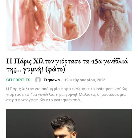
Η Πάρις Χίλτον γιόρτασε τα 45α γενέθλιά
της… γυμνή! (φώτο)
Frgnews
-
19 Φεβρουαρίου, 2026
CELEBRITIES
Η Πάρις Χίλτον για ακόμη μία φορά «κόλασε» το Instagram καθώς
γιόρτασε τα 45α γενέθλιά της... γυμνή! Μάλιστα, δημοσίευσε μια
σειρά φωτογραφιών στο Instagram από...