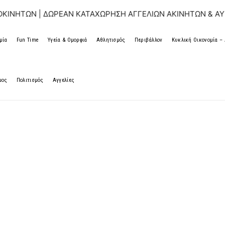
Ν | ΔΩΡΕΑΝ ΚΑΤΑΧΩΡΗΣΗ ΑΓΓΕΛΙΩΝ ΑΚΙΝΗΤΩΝ & ΑΥΤΟΚΙΝΗ
μία
Fun Time
Υγεία & Ομορφιά
Αθλητισμός
Περιβάλλον
Κυκλική Οικονομία 
μος
Πολιτισμός
Αγγελίες