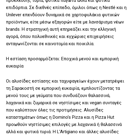
προέλευσης τυριά, φυτικά παγωτά αλλά και φυτικά
επιδόρπια. Σε διεθνές επίπεδο, όμιλοι όπως η Nestlé και η
Unilever επενδύουν δυναμικά σε χαρτοφυλάκια φυτικών
προϊόντων, είτε μέσω εξαγορών είτε με λανσάρισμα νέων
brands. Η στρατηγική αυτή επηρεάζει και την ελληνική
αγορά, όπου πολυεθνικές και εγχώριες επιχειρήσεις
ανταγωνίζονται σε καινοτομία και ποικιλία.
Η εστίαση προσαρμόζεται: Εποχικά μενού και εμπορική
ευκαιρία
Οι αλυσίδες εστίασης και ταχυφαγείων έχουν μετατρέψει
τη Σαρακοστή σε εμπορική ευκαιρία, εμπλουτίζοντας τα
μενού τους με γεύματα που συνδυάζουν θαλασσινά,
λαχανικά και ζυμαρικά σε νηστίσιμες και vegan συνταγές
που καλύπτουν όλες τις προτιμήσεις. Αλυσίδες
καταστημάτων όπως η Domino’s Pizza και η Pizza Hut
προωθούν νηστίσιμες επιλογές με λαχανικά ή θαλασσινά
αλλά και φυτικά τυριά. Η L’Artigiano και άλλες αλυσίδες