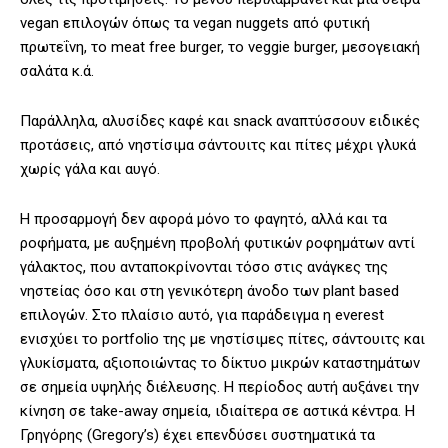
vegan επιλογών όπως τα vegan nuggets από φυτική
πρωτεΐνη, το meat free burger, το veggie burger, μεσογειακή
σαλάτα κ.ά.
Παράλληλα, αλυσίδες καφέ και snack αναπτύσσουν ειδικές
προτάσεις, από νηστίσιμα σάντουιτς και πίτες μέχρι γλυκά
χωρίς γάλα και αυγό.
Η προσαρμογή δεν αφορά μόνο το φαγητό, αλλά και τα
ροφήματα, με αυξημένη προβολή φυτικών ροφημάτων αντί
γάλακτος, που ανταποκρίνονται τόσο στις ανάγκες της
νηστείας όσο και στη γενικότερη άνοδο των plant based
επιλογών. Στο πλαίσιο αυτό, για παράδειγμα η everest
ενισχύει το portfolio της με νηστίσιμες πίτες, σάντουιτς και
γλυκίσματα, αξιοποιώντας το δίκτυο μικρών καταστημάτων
σε σημεία υψηλής διέλευσης. Η περίοδος αυτή αυξάνει την
κίνηση σε take-away σημεία, ιδιαίτερα σε αστικά κέντρα. Η
Γρηγόρης (Gregory’s) έχει επενδύσει συστηματικά τα