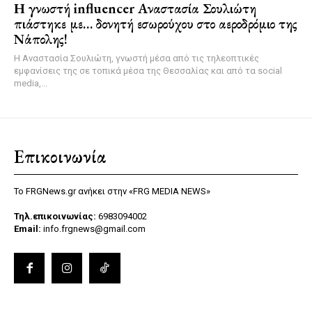
Η γνωστή influencer Αναστασία Σουλιώτη
πιάστηκε με… δονητή εσωρούχου στο αεροδρόμιο της
Νάπολης!
Η Αναστασία Σουλιώτη, γνωστή μέσα από τις τηλεοπτικές
εμφανίσεις της σε τοπικά μέσα της Θεσσαλίας και από τα social
media,...
Επικοινωνία
Το FRGNews.gr ανήκει στην «FRG MEDIA NEWS»
Τηλ.επικοινωνίας:
6983094002
Email:
info.frgnews@gmail.com