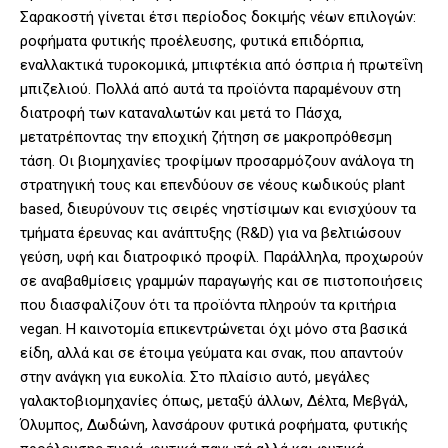
Σαρακοστή γίνεται έτσι περίοδος δοκιμής νέων επιλογών:
ροφήματα φυτικής προέλευσης, φυτικά επιδόρπια,
εναλλακτικά τυροκομικά, μπιφτέκια από όσπρια ή πρωτεΐνη
μπιζελιού. Πολλά από αυτά τα προϊόντα παραμένουν στη
διατροφή των καταναλωτών και μετά το Πάσχα,
μετατρέποντας την εποχική ζήτηση σε μακροπρόθεσμη
τάση. Οι βιομηχανίες τροφίμων προσαρμόζουν ανάλογα τη
στρατηγική τους και επενδύουν σε νέους κωδικούς plant
based, διευρύνουν τις σειρές νηστίσιμων και ενισχύουν τα
τμήματα έρευνας και ανάπτυξης (R&D) για να βελτιώσουν
γεύση, υφή και διατροφικό προφίλ. Παράλληλα, προχωρούν
σε αναβαθμίσεις γραμμών παραγωγής και σε πιστοποιήσεις
που διασφαλίζουν ότι τα προϊόντα πληρούν τα κριτήρια
vegan. Η καινοτομία επικεντρώνεται όχι μόνο στα βασικά
είδη, αλλά και σε έτοιμα γεύματα και σνακ, που απαντούν
στην ανάγκη για ευκολία. Στο πλαίσιο αυτό, μεγάλες
γαλακτοβιομηχανίες όπως, μεταξύ άλλων, Δέλτα, Μεβγάλ,
Όλυμπος, Δωδώνη, λανσάρουν φυτικά ροφήματα, φυτικής