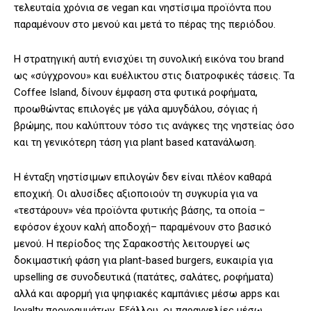
τελευταία χρόνια σε vegan και νηστίσιμα προϊόντα που
παραμένουν στο μενού και μετά το πέρας της περιόδου.
Η στρατηγική αυτή ενισχύει τη συνολική εικόνα του brand
ως «σύγχρονου» και ευέλικτου στις διατροφικές τάσεις. Τα
Coffee Island, δίνουν έμφαση στα φυτικά ροφήματα,
προωθώντας επιλογές με γάλα αμυγδάλου, σόγιας ή
βρώμης, που καλύπτουν τόσο τις ανάγκες της νηστείας όσο
και τη γενικότερη τάση για plant based κατανάλωση.
Η ένταξη νηστίσιμων επιλογών δεν είναι πλέον καθαρά
εποχική. Οι αλυσίδες αξιοποιούν τη συγκυρία για να
«τεστάρουν» νέα προϊόντα φυτικής βάσης, τα οποία –
εφόσον έχουν καλή αποδοχή– παραμένουν στο βασικό
μενού. Η περίοδος της Σαρακοστής λειτουργεί ως
δοκιμαστική φάση για plant-based burgers, ευκαιρία για
upselling σε συνοδευτικά (πατάτες, σαλάτες, ροφήματα)
αλλά και αφορμή για ψηφιακές καμπάνιες μέσω apps και
loyalty προγραμμάτων. Εξάλλου, οι παραγγελίες μέσω