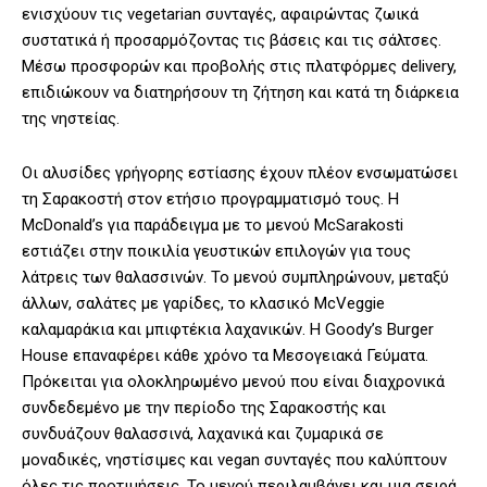
ενισχύουν τις vegetarian συνταγές, αφαιρώντας ζωικά
συστατικά ή προσαρμόζοντας τις βάσεις και τις σάλτσες.
Μέσω προσφορών και προβολής στις πλατφόρμες delivery,
επιδιώκουν να διατηρήσουν τη ζήτηση και κατά τη διάρκεια
της νηστείας.
Οι αλυσίδες γρήγορης εστίασης έχουν πλέον ενσωματώσει
τη Σαρακοστή στον ετήσιο προγραμματισμό τους. Η
McDonald’s για παράδειγμα με το μενού McSarakosti
εστιάζει στην ποικιλία γευστικών επιλογών για τους
λάτρεις των θαλασσινών. Το μενού συμπληρώνουν, μεταξύ
άλλων, σαλάτες με γαρίδες, το κλασικό McVeggie
καλαμαράκια και μπιφτέκια λαχανικών. Η Goody’s Burger
House επαναφέρει κάθε χρόνο τα Μεσογειακά Γεύματα.
Πρόκειται για ολοκληρωμένο μενού που είναι διαχρονικά
συνδεδεμένο με την περίοδο της Σαρακοστής και
συνδυάζουν θαλασσινά, λαχανικά και ζυμαρικά σε
μοναδικές, νηστίσιμες και vegan συνταγές που καλύπτουν
όλες τις προτιμήσεις. Το μενού περιλαμβάνει και μια σειρά