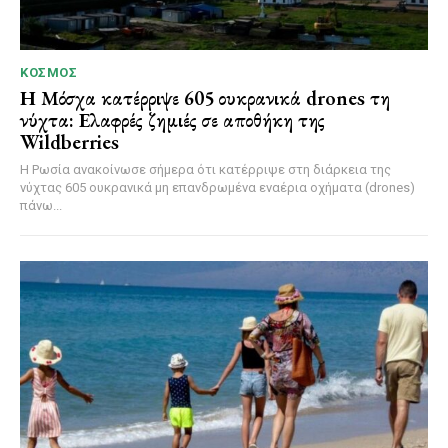
ΚΌΣΜΟΣ
Η Μόσχα κατέρριψε 605 ουκρανικά drones τη
νύχτα: Ελαφρές ζημιές σε αποθήκη της
Wildberries
Η Ρωσία ανακοίνωσε σήμερα ότι κατέρριψε στη διάρκεια της
νύχτας 605 ουκρανικά μη επανδρωμένα εναέρια οχήματα (drones)
πάνω...