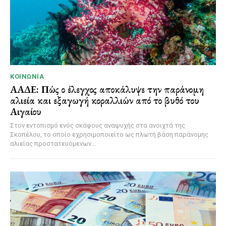
ΚΟΙΝΩΝΊΑ
ΑΑΔΕ: Πώς ο έλεγχος αποκάλυψε την παράνομη
αλιεία και εξαγωγή κοραλλιών από το βυθό του
Αιγαίου
Στον εντοπισμό ενός σκάφους αναψυχής στα ανοιχτά της
Σκοπέλου, το οποίο εχρησιμοποιείτο ως πλωτή βάση παράνομης
αλιείας προστατευόμενων...