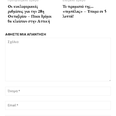
Προηγούμενο άρθρο
Επόμενο άρθρο
Οι κυκλοφοριακές
Το τιραμισού της…
ρυθμίσεις για την 28η
«τεμπέλας» – Έτοιμο σε 5
Οκτωβρίου – Ποιοι δρόμοι
λεπτά!
θα κλείσουν στην Αττική
ΑΦΗΣΤΕ ΜΙΑ ΑΠΑΝΤΗΣΗ
Σχόλιο:
Όν
Ema