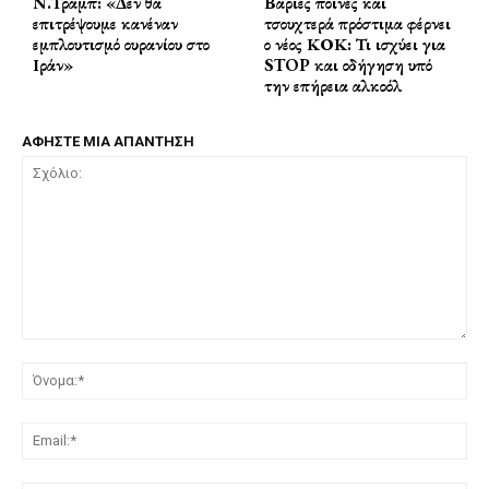
Ν.Τραμπ: «Δεν θα
Βαριές ποινές και
επιτρέψουμε κανέναν
τσουχτερά πρόστιμα φέρνει
εμπλουτισμό ουρανίου στο
ο νέος ΚΟΚ: Τι ισχύει για
Ιράν»
STOP και οδήγηση υπό
την επήρεια αλκοόλ
ΑΦΗΣΤΕ ΜΙΑ ΑΠΑΝΤΗΣΗ
Σχόλιο:
Όν
Ema