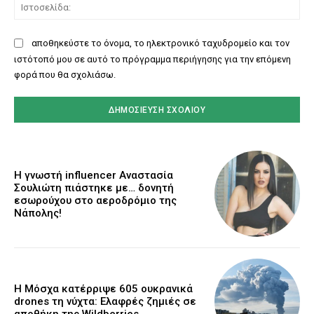
Ισ
αποθηκεύστε το όνομα, το ηλεκτρονικό ταχυδρομείο και τον
ιστότοπό μου σε αυτό το πρόγραμμα περιήγησης για την επόμενη
φορά που θα σχολιάσω.
Η γνωστή influencer Αναστασία
Σουλιώτη πιάστηκε με… δονητή
εσωρούχου στο αεροδρόμιο της
Νάπολης!
Η Μόσχα κατέρριψε 605 ουκρανικά
drones τη νύχτα: Ελαφρές ζημιές σε