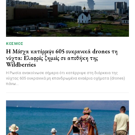
ΚΌΣΜΟΣ
Η Μόσχα κατέρριψε 605 ουκρανικά drones τη
νύχτα: Ελαφρές ζημιές σε αποθήκη της
Wildberries
Η Ρωσία ανακοίνωσε σήμερα ότι κατέρριψε στη διάρκεια της
νύχτας 605 ουκρανικά μη επανδρωμένα εναέρια οχήματα (drones)
πάνω...