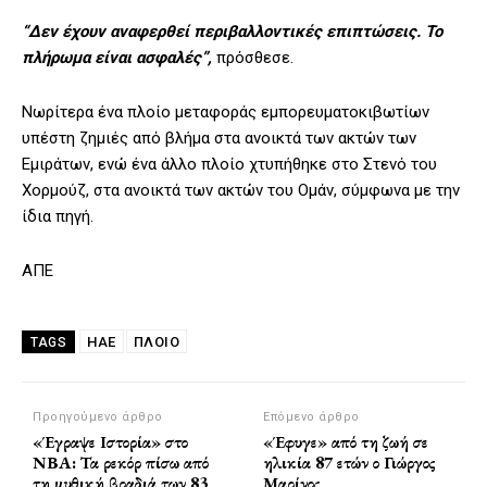
“Δεν έχουν αναφερθεί περιβαλλοντικές επιπτώσεις. Το
πλήρωμα είναι ασφαλές”,
πρόσθεσε.
Νωρίτερα ένα πλοίο μεταφοράς εμπορευματοκιβωτίων
υπέστη ζημιές από βλήμα στα ανοικτά των ακτών των
Εμιράτων, ενώ ένα άλλο πλοίο χτυπήθηκε στο Στενό του
Χορμούζ, στα ανοικτά των ακτών του Ομάν, σύμφωνα με την
ίδια πηγή.
ΑΠΕ
ΗΑΕ
ΠΛΟΊΟ
TAGS
Προηγούμενο άρθρο
Επόμενο άρθρο
«Έγραψε Ιστορία» στο
«Έφυγε» από τη ζωή σε
ΝΒΑ: Τα ρεκόρ πίσω από
ηλικία 87 ετών ο Γιώργος
τη μυθική βραδιά των 83
Μαρίνος