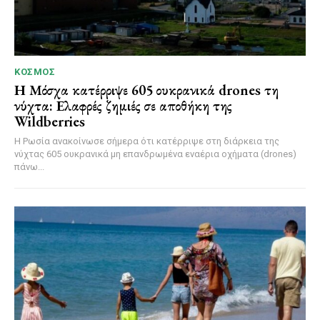
ΚΌΣΜΟΣ
Η Μόσχα κατέρριψε 605 ουκρανικά drones τη
νύχτα: Ελαφρές ζημιές σε αποθήκη της
Wildberries
Η Ρωσία ανακοίνωσε σήμερα ότι κατέρριψε στη διάρκεια της
νύχτας 605 ουκρανικά μη επανδρωμένα εναέρια οχήματα (drones)
πάνω...