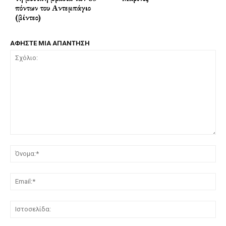
πόντων του Αντεμπάγιο
(βίντεο)
ΑΦΗΣΤΕ ΜΙΑ ΑΠΑΝΤΗΣΗ
Σχόλιο:
Όν
Ema
Ισ