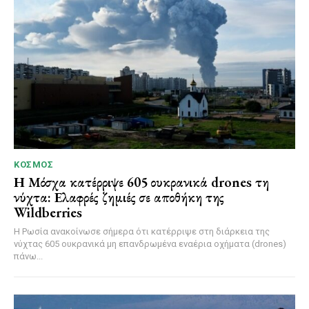
ΚΌΣΜΟΣ
Η Μόσχα κατέρριψε 605 ουκρανικά drones τη
νύχτα: Ελαφρές ζημιές σε αποθήκη της
Wildberries
Η Ρωσία ανακοίνωσε σήμερα ότι κατέρριψε στη διάρκεια της
νύχτας 605 ουκρανικά μη επανδρωμένα εναέρια οχήματα (drones)
πάνω...