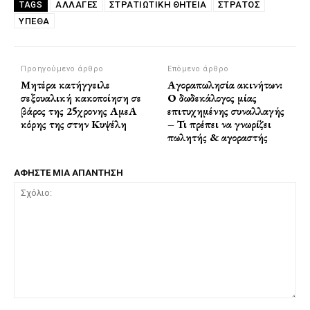
ΑΛΛΑΓΕΣ
ΣΤΡΑΤΙΩΤΙΚΉ ΘΗΤΕΊΑ
ΣΤΡΑΤΟΣ
TAGS
ΥΠΕΘΑ
Προηγούμενο άρθρο
Επόμενο άρθρο
Μητέρα κατήγγειλε
Αγοραπωλησία ακινήτων:
σεξουαλική κακοποίηση σε
Ο δωδεκάλογος μίας
βάρος της 25χρονης ΑμεΑ
επιτυχημένης συναλλαγής
κόρης της στην Κυψέλη
– Τι πρέπει να γνωρίζει
πωλητής & αγοραστής
ΑΦΗΣΤΕ ΜΙΑ ΑΠΑΝΤΗΣΗ
Σχόλιο: