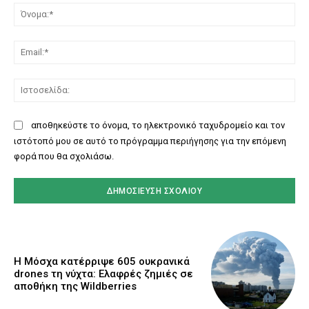
Όν
Ema
Ισ
αποθηκεύστε το όνομα, το ηλεκτρονικό ταχυδρομείο και τον
ιστότοπό μου σε αυτό το πρόγραμμα περιήγησης για την επόμενη
φορά που θα σχολιάσω.
Η Μόσχα κατέρριψε 605 ουκρανικά
drones τη νύχτα: Ελαφρές ζημιές σε
αποθήκη της Wildberries