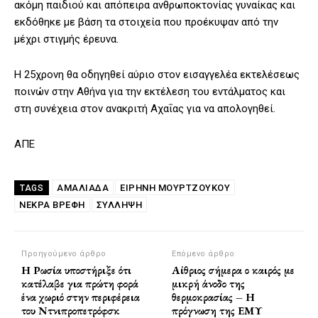
ακόμη παιδιού και απόπειρα ανθρωποκτονίας γυναίκας και
εκδόθηκε με βάση τα στοιχεία που προέκυψαν από την
μέχρι στιγμής έρευνα.
Η 25χρονη θα οδηγηθεί αύριο στον εισαγγελέα εκτελέσεως
ποινών στην Αθήνα για την εκτέλεση του εντάλματος και
στη συνέχεια στον ανακριτή Αχαΐας για να απολογηθεί.
ΑΠΕ
ΑΜΑΛΙΆΔΑ
ΕΙΡΉΝΗ ΜΟΥΡΤΖΟΎΚΟΥ
TAGS
ΝΕΚΡΆ ΒΡΈΦΗ
ΣΥΛΛΗΨΗ
Προηγούμενο άρθρο
Επόμενο άρθρο
Η Ρωσία υποστήριξε ότι
Αίθριος σήμερα ο καιρός με
κατέλαβε για πρώτη φορά
μικρή άνοδο της
ένα χωριό στην περιφέρεια
θερμοκρασίας – Η
του Ντνιπροπετρόφσκ
πρόγνωση της ΕΜΥ