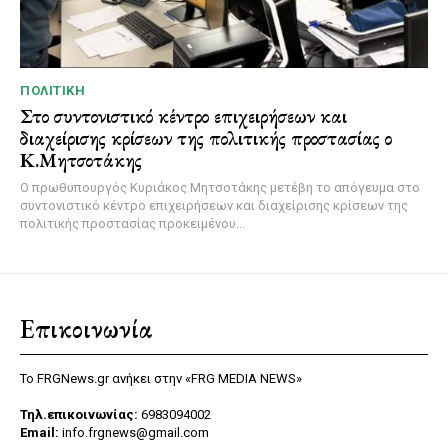
ΠΟΛΙΤΙΚΉ
Στο συντονιστικό κέντρο επιχειρήσεων και
διαχείρισης κρίσεων της πολιτικής προστασίας ο
Κ.Μητσοτάκης
Ο πρωθυπουργός Κυριάκος Μητσοτάκης μετέβη το απόγευμα στο
συντονιστικό κέντρο επιχειρήσεων και διαχείρισης κρίσεων της
πολιτικής προστασίας προκειμένου...
Επικοινωνία
Το FRGNews.gr ανήκει στην «FRG MEDIA NEWS»
Τηλ.επικοινωνίας:
6983094002
Email:
info.frgnews@gmail.com