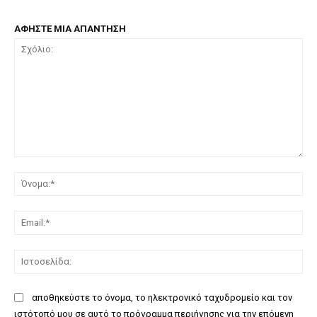
ΑΦΗΣΤΕ ΜΙΑ ΑΠΑΝΤΗΣΗ
Σχόλιο:
Όν
Ema
Ισ
αποθηκεύστε το όνομα, το ηλεκτρονικό ταχυδρομείο και τον
ιστότοπό μου σε αυτό το πρόγραμμα περιήγησης για την επόμενη