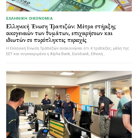
ΕΛΛΗΝΙΚΉ ΟΙΚΟΝΟΜΊΑ
Ελληνική Ένωση Τραπεζών: Μέτρα στήριξης
οικογενειών των θυμάτων, επιχειρήσεων και
ιδιωτών σε πυρόπληκτες περιοχές
Η Ελληνική Ένωση Τραπεζών ανακοινώνει ότι 4 τράπεζες, μέλη της
ΕΕΤ και συγκεκριμένα η Alpha Bank, Eurobank, Εθνική...