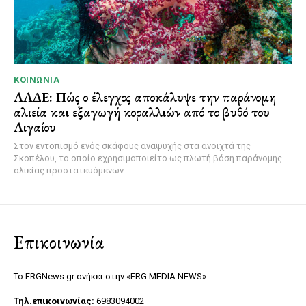
ΚΟΙΝΩΝΊΑ
ΑΑΔΕ: Πώς ο έλεγχος αποκάλυψε την παράνομη
αλιεία και εξαγωγή κοραλλιών από το βυθό του
Αιγαίου
Στον εντοπισμό ενός σκάφους αναψυχής στα ανοιχτά της
Σκοπέλου, το οποίο εχρησιμοποιείτο ως πλωτή βάση παράνομης
αλιείας προστατευόμενων...
Επικοινωνία
Το FRGNews.gr ανήκει στην «FRG MEDIA NEWS»
Τηλ.επικοινωνίας:
6983094002