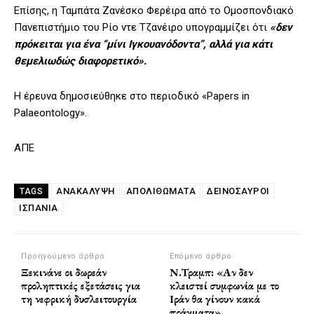
Επίσης, η Ταμπάτα Ζανέσκο Φερέιρα από το Ομοσπονδιακό
Πανεπιστήμιο του Ρίο ντε Τζανέιρο υπογραμμίζει ότι
«δεν
πρόκειται για ένα “μίνι Ιγκουανόδοντα”, αλλά για κάτι
θεμελιωδώς διαφορετικό».
Η έρευνα δημοσιεύθηκε στο περιοδικό «Papers in
Palaeontology».
ΑΠΕ
ΑΝΑΚΆΛΥΨΗ
ΑΠΟΛΙΘΩΜΑΤΑ
ΔΕΙΝΟΣΑΥΡΟΙ
TAGS
ΙΣΠΑΝΊΑ
Προηγούμενο άρθρο
Επόμενο άρθρο
Ξεκινάνε οι δωρεάν
Ν.Τραμπ: «Αν δεν
προληπτικές εξετάσεις για
κλειστεί συμφωνία με το
τη νεφρική δυσλειτουργία
Ιράν θα γίνουν κακά
πράγματα»