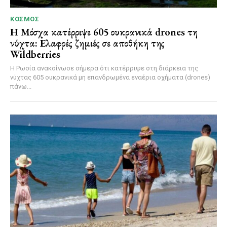
ΚΌΣΜΟΣ
Η Μόσχα κατέρριψε 605 ουκρανικά drones τη
νύχτα: Ελαφρές ζημιές σε αποθήκη της
Wildberries
Η Ρωσία ανακοίνωσε σήμερα ότι κατέρριψε στη διάρκεια της
νύχτας 605 ουκρανικά μη επανδρωμένα εναέρια οχήματα (drones)
πάνω...