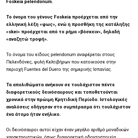
Foskeia pelendonum.
Το όνομα του γένους Foskeia προέρχεται από την
ελληνική λέξη «φως», ενώ η προσθήκη της κατάληξης
«skei» προέρχεται από το ρήμα «βόσκειν», δηλαδή
«αναζητώ τροφή».
Το όνομα του είδους pelendonum αναφέρεται στους
Πελενδόνες, φυλή Κελτιβήρων που κατοικούσε στην
περιοχή Fuentes del Duero της σημερινής Ισπανίας.
Τα απολιθώματα ανήκουν σε τουλάχιστον πέντε
διαφορετικούς δεινόσαυρους και τοποθετούνται
χρονικά στην πρώιμη Κρητιδική Περίοδο. Ιστολογικές
αναλύσεις οδήγησαν στο συμπέρασμα ότι τουλάχιστον
ένα άτομο ήταν ενήλικο.
Οι δεινόσαυροι αυτοί είχαν έναν μεγάλο αριθμό μοναδικών
χαρακτηριστικών, όπως διαφορετική οδοντοστοιχία.