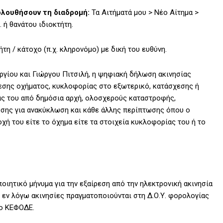
ολουθήσουν τη διαδρομή:
Τα Αιτήματά μου > Νέο Αίτημα >
 ή θανάτου ιδιοκτήτη.
η / κάτοχο (π.χ. κληρονόμο) με δική του ευθύνη.
γίου και Γιώργου Πιτσιλή, η ψηφιακή δήλωση ακινησίας
σης οχήματος, κυκλοφορίας στο εξωτερικό, κατάσχεσης ή
ς του από δημόσια αρχή, ολοσχερούς καταστροφής,
σης για ανακύκλωση και κάθε άλλης περίπτωσης όπου ο
χή του είτε το όχημα είτε τα στοιχεία κυκλοφορίας του ή το
ιητικό μήνυμα για την εξαίρεση από την ηλεκτρονική ακινησία
 εν λόγω ακινησίες πραγματοποιούνται στη Δ.Ο.Υ. φορολογίας
το ΚΕΦΟΔΕ.