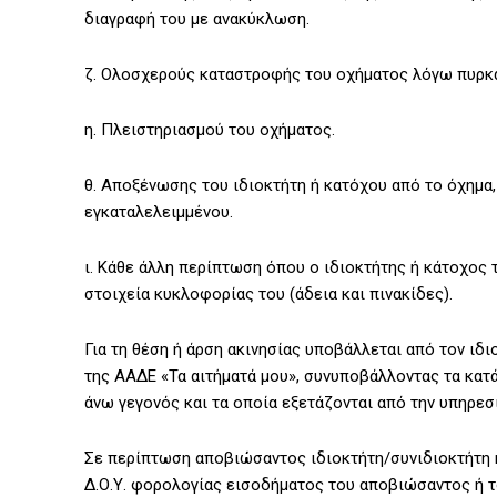
διαγραφή του με ανακύκλωση.
ζ. Ολοσχερούς καταστροφής του οχήματος λόγω πυρκαγ
η. Πλειστηριασμού του οχήματος.
θ. Αποξένωσης του ιδιοκτήτη ή κατόχου από το όχημ
εγκαταλελειμμένου.
ι. Κάθε άλλη περίπτωση όπου ο ιδιοκτήτης ή κάτοχος τ
στοιχεία κυκλοφορίας του (άδεια και πινακίδες).
Για τη θέση ή άρση ακινησίας υποβάλλεται από τον ιδ
της ΑΑΔΕ «Τα αιτήματά μου», συνυποβάλλοντας τα κατ
άνω γεγονός και τα οποία εξετάζονται από την υπηρεσί
Σε περίπτωση αποβιώσαντος ιδιοκτήτη/συνιδιοκτήτη ή
Δ.Ο.Υ. φορολογίας εισοδήματος του αποβιώσαντος ή τ