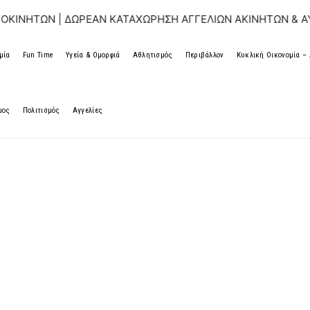
ΩΝ | ΔΩΡΕΑΝ ΚΑΤΑΧΩΡΗΣΗ ΑΓΓΕΛΙΩΝ ΑΚΙΝΗΤΩΝ & ΑΥΤΟΚΙΝ
μία
Fun Time
Υγεία & Ομορφιά
Αθλητισμός
Περιβάλλον
Κυκλική Οικονομία 
μος
Πολιτισμός
Αγγελίες