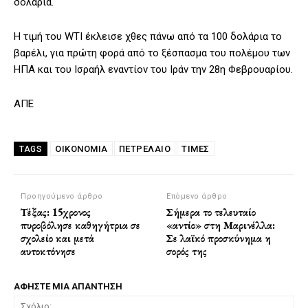
δολάρια.
Η τιμή του WTI έκλεισε χθες πάνω από τα 100 δολάρια το
βαρέλι, για πρώτη φορά από το ξέσπασμα του πολέμου των
ΗΠΑ και του Ισραήλ εναντίον του Ιράν την 28η Φεβρουαρίου.
ΑΠΕ
ΟΙΚΟΝΟΜΙΑ
ΠΕΤΡΕΛΑΙΟ
ΤΙΜΕΣ
TAGS
Προηγούμενο άρθρο
Επόμενο άρθρο
Τέξας: 15χρονος
Σήμερα το τελευταίο
πυροβόλησε καθηγήτρια σε
«αντίο» στη Μαρινέλλα:
σχολείο και μετά
Σε λαϊκό προσκύνημα η
αυτοκτόνησε
σορός της
ΑΦΗΣΤΕ ΜΙΑ ΑΠΑΝΤΗΣΗ