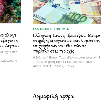
ΕΛΛΗΝΙΚΉ ΟΙΚΟΝΟΜΊΑ
ποκάλυψε
Ελληνική Ένωση Τραπεζών: Μέτρα
ι εξαγωγή
στήριξης οικογενειών των θυμάτων,
ου Αιγαίου
επιχειρήσεων και ιδιωτών σε
πυρόπληκτες περιοχές
ναψυχής στα
Η Ελληνική Ένωση Τραπεζών ανακοινώνει ότι 4
η παράνομης
τράπεζες, μέλη της ΕΕΤ και συγκεκριμένα η
Alpha Bank, Eurobank, Εθνική...
Δημοφιλή άρθρα