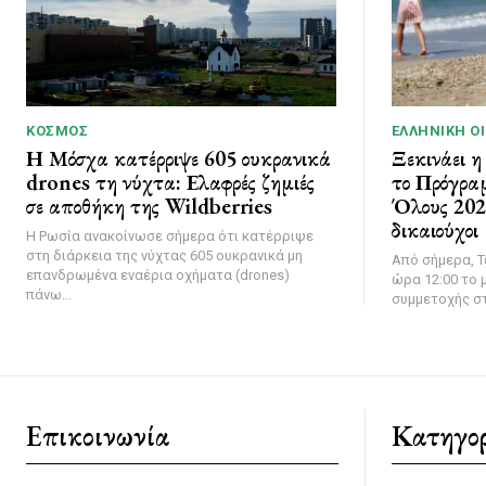
ΚΌΣΜΟΣ
ΕΛΛΗΝΙΚΉ Ο
Η Μόσχα κατέρριψε 605 ουκρανικά
Ξεκινάει η
drones τη νύχτα: Ελαφρές ζημιές
το Πρόγρα
σε αποθήκη της Wildberries
Όλους 2026
δικαιούχοι
Η Ρωσία ανακοίνωσε σήμερα ότι κατέρριψε
στη διάρκεια της νύχτας 605 ουκρανικά μη
Από σήμερα, Τ
επανδρωμένα εναέρια οχήματα (drones)
ώρα 12:00 το μ
πάνω...
συμμετοχής στ
Επικοινωνία
Κατηγορ