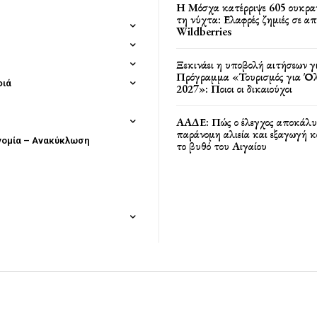
Η Μόσχα κατέρριψε 605 ουκρα
τη νύχτα: Ελαφρές ζημιές σε α
Wildberries
Ξεκινάει η υποβολή αιτήσεων γ
Πρόγραμμα «Τουρισμός για Όλ
φιά
2027»: Ποιοι οι δικαιούχοι
ΑΑΔΕ: Πώς ο έλεγχος αποκάλυ
παράνομη αλιεία και εξαγωγή 
νομία – Ανακύκλωση
το βυθό του Αιγαίου