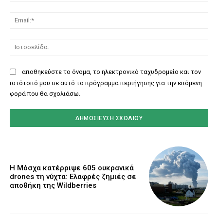
Ema
Ισ
αποθηκεύστε το όνομα, το ηλεκτρονικό ταχυδρομείο και τον
ιστότοπό μου σε αυτό το πρόγραμμα περιήγησης για την επόμενη
φορά που θα σχολιάσω.
Η Μόσχα κατέρριψε 605 ουκρανικά
drones τη νύχτα: Ελαφρές ζημιές σε
αποθήκη της Wildberries