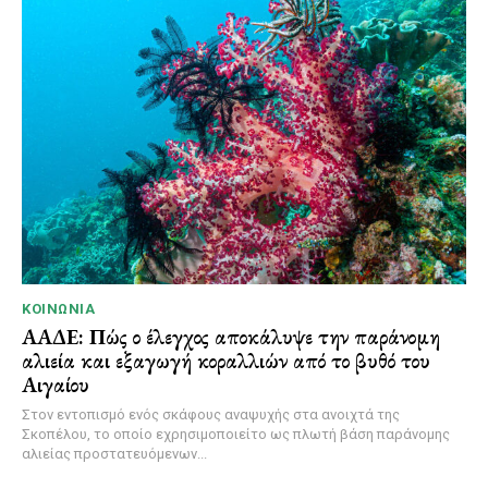
ΚΟΙΝΩΝΊΑ
ΑΑΔΕ: Πώς ο έλεγχος αποκάλυψε την παράνομη
αλιεία και εξαγωγή κοραλλιών από το βυθό του
Αιγαίου
Στον εντοπισμό ενός σκάφους αναψυχής στα ανοιχτά της
Σκοπέλου, το οποίο εχρησιμοποιείτο ως πλωτή βάση παράνομης
αλιείας προστατευόμενων...