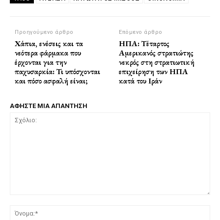
Προηγούμενο άρθρο
Επόμενο άρθρο
Χάπια, ενέσεις και τα
ΗΠΑ: Τέταρτος
νεότερα φάρμακα που
Αμερικανός στρατιώτης
έρχονται για την
νεκρός στη στρατιωτική
παχυσαρκία: Τι υπόσχονται
επιχείρηση των ΗΠΑ
και πόσο ασφαλή είναι;
κατά του Ιράν
ΑΦΗΣΤΕ ΜΙΑ ΑΠΑΝΤΗΣΗ
Σχόλιο:
Όν