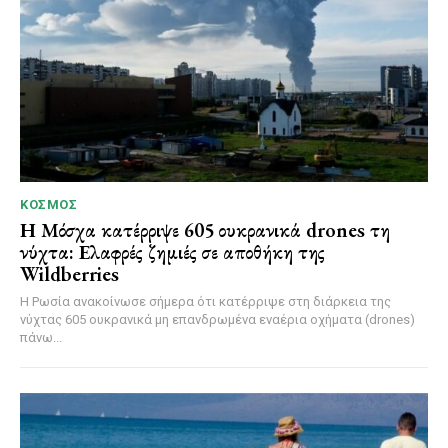
ΚΌΣΜΟΣ
Η Μόσχα κατέρριψε 605 ουκρανικά drones τη
νύχτα: Ελαφρές ζημιές σε αποθήκη της
Wildberries
Η Ρωσία ανακοίνωσε σήμερα ότι κατέρριψε στη διάρκεια της
νύχτας 605 ουκρανικά μη επανδρωμένα εναέρια οχήματα (drones)
πάνω...