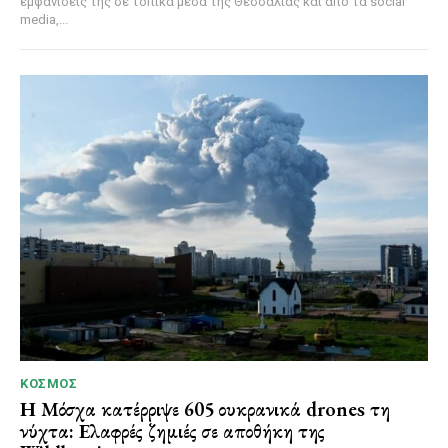
εμφανίσεις της σε τοπικά μέσα της Θεσσαλίας και από τα social
media,...
ΚΌΣΜΟΣ
Η Μόσχα κατέρριψε 605 ουκρανικά drones τη
νύχτα: Ελαφρές ζημιές σε αποθήκη της