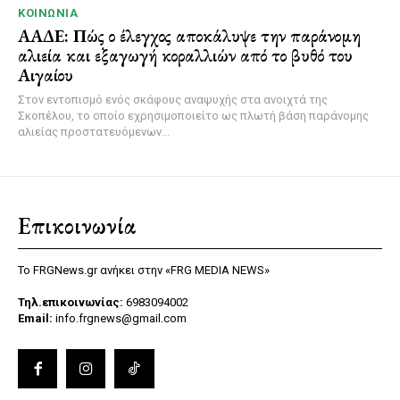
ΚΟΙΝΩΝΊΑ
ΑΑΔΕ: Πώς ο έλεγχος αποκάλυψε την παράνομη
αλιεία και εξαγωγή κοραλλιών από το βυθό του
Αιγαίου
Στον εντοπισμό ενός σκάφους αναψυχής στα ανοιχτά της
Σκοπέλου, το οποίο εχρησιμοποιείτο ως πλωτή βάση παράνομης
αλιείας προστατευόμενων...
Επικοινωνία
Το FRGNews.gr ανήκει στην «FRG MEDIA NEWS»
Τηλ.επικοινωνίας:
6983094002
Email:
info.frgnews@gmail.com