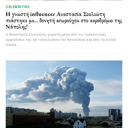
CELEBRITIES
Η γνωστή influencer Αναστασία Σουλιώτη
πιάστηκε με… δονητή εσωρούχου στο αεροδρόμιο της
Νάπολης!
Η Αναστασία Σουλιώτη, γνωστή μέσα από τις τηλεοπτικές
εμφανίσεις της σε τοπικά μέσα της Θεσσαλίας και από τα social
media,...