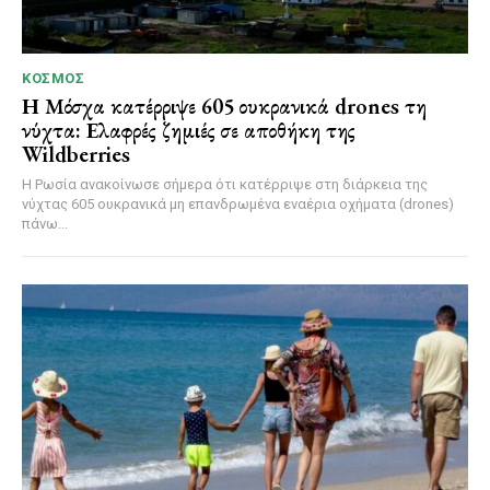
ΚΌΣΜΟΣ
Η Μόσχα κατέρριψε 605 ουκρανικά drones τη
νύχτα: Ελαφρές ζημιές σε αποθήκη της
Wildberries
Η Ρωσία ανακοίνωσε σήμερα ότι κατέρριψε στη διάρκεια της
νύχτας 605 ουκρανικά μη επανδρωμένα εναέρια οχήματα (drones)
πάνω...