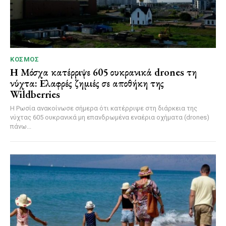
ΚΌΣΜΟΣ
Η Μόσχα κατέρριψε 605 ουκρανικά drones τη
νύχτα: Ελαφρές ζημιές σε αποθήκη της
Wildberries
Η Ρωσία ανακοίνωσε σήμερα ότι κατέρριψε στη διάρκεια της
νύχτας 605 ουκρανικά μη επανδρωμένα εναέρια οχήματα (drones)
πάνω...