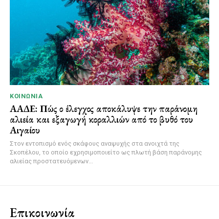
ΚΟΙΝΩΝΊΑ
ΑΑΔΕ: Πώς ο έλεγχος αποκάλυψε την παράνομη
αλιεία και εξαγωγή κοραλλιών από το βυθό του
Αιγαίου
Στον εντοπισμό ενός σκάφους αναψυχής στα ανοιχτά της
Σκοπέλου, το οποίο εχρησιμοποιείτο ως πλωτή βάση παράνομης
αλιείας προστατευόμενων...
Επικοινωνία