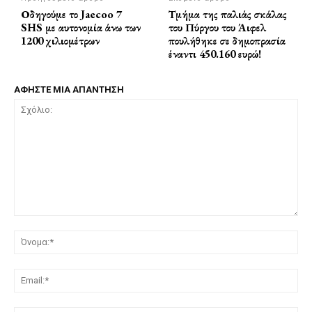
Οδηγούμε το Jaecoo 7
Τμήμα της παλιάς σκάλας
SHS με αυτονομία άνω των
του Πύργου του Άιφελ
1200 χιλιομέτρων
πουλήθηκε σε δημοπρασία
έναντι 450.160 ευρώ!
ΑΦΗΣΤΕ ΜΙΑ ΑΠΑΝΤΗΣΗ
Σχόλιο:
Όν
Ema