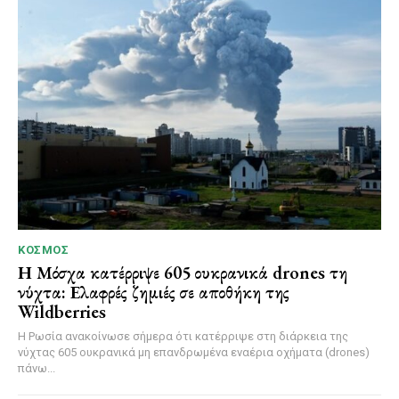
ΚΌΣΜΟΣ
Η Μόσχα κατέρριψε 605 ουκρανικά drones τη
νύχτα: Ελαφρές ζημιές σε αποθήκη της
Wildberries
Η Ρωσία ανακοίνωσε σήμερα ότι κατέρριψε στη διάρκεια της
νύχτας 605 ουκρανικά μη επανδρωμένα εναέρια οχήματα (drones)
πάνω...