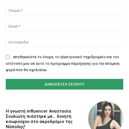
Σχόλιο:
Όν
Ema
Ισ
αποθηκεύστε το όνομα, το ηλεκτρονικό ταχυδρομείο και τον
ιστότοπό μου σε αυτό το πρόγραμμα περιήγησης για την επόμενη
φορά που θα σχολιάσω.
Η γνωστή influencer Αναστασία
Σουλιώτη πιάστηκε με… δονητή
εσωρούχου στο αεροδρόμιο της
Νάπολης!