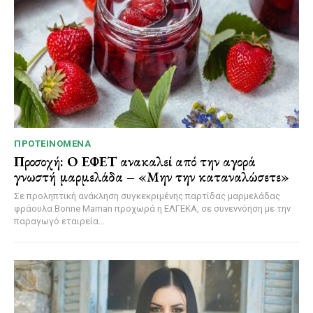
ΠΡΟΤΕΙΝΌΜΕΝΑ
Προσοχή: Ο ΕΦΕΤ ανακαλεί από την αγορά
γνωστή μαρμελάδα – «Μην την καταναλώσετε»
Σε προληπτική ανάκληση συγκεκριμένης παρτίδας μαρμελάδας
φράουλα Bonne Maman προχωρά η ΕΛΓΕΚΑ, σε συνεννόηση με την
παραγωγό εταιρεία...