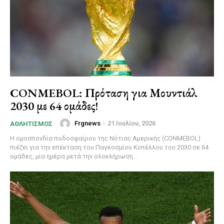
CONMEBOL: Πρόταση για Μουντιάλ
2030 με 64 ομάδες!
Frgnews
-
21 Ιουλίου, 2026
ΑΘΛΗΤΙΣΜΌΣ
Η ομοσπονδία ποδοσφαίρου της Νότιας Αμερικής (CONMEBOL)
πιέζει για την επέκταση του Παγκοσμίου Κυπέλλου του 2030 σε 64
ομάδες, μία ημέρα μετά την ολοκλήρωση...