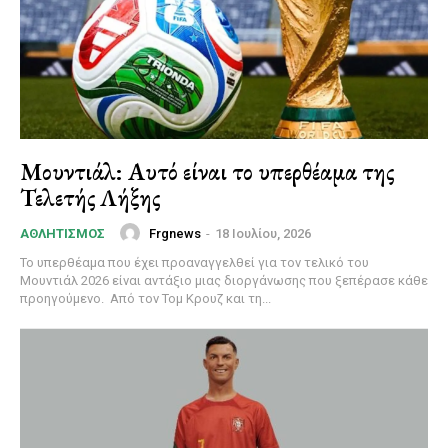
Μουντιάλ: Αυτό είναι το υπερθέαμα της
Τελετής Λήξης
Frgnews
-
18 Ιουλίου, 2026
ΑΘΛΗΤΙΣΜΌΣ
Το υπερθέαμα που έχει προαναγγελθεί για τον τελικό του
Μουντιάλ 2026 είναι αντάξιο μιας διοργάνωσης που ξεπέρασε κάθε
προηγούμενο. Από τον Τομ Κρουζ και τη...