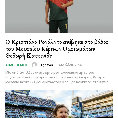
Ο Κριστιάνο Ρονάλντο ανέβηκε στο βάθρο
του Μουσείου Κέρινων Ομοιωμάτων
Θοδωρή Κοκκινίδη
Frgnews
-
14 Ιουλίου, 2026
ΑΘΛΗΤΙΣΜΌΣ
Μία από τις πλέον αναγνωρίσιμες προσωπικότητες του
παγκόσμιου ποδοσφαίρου απέκτησε πλέον τη δική της θέση στο
Μουσείο Κέρινων Ομοιωμάτων του Θοδωρή Κοκκινίδη στα Κηπιά...