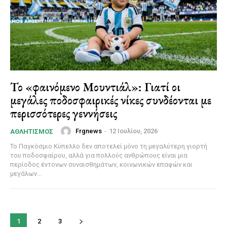
Το «φαινόμενο Μουντιάλ»: Γιατί οι
μεγάλες ποδοσφαιρικές νίκες συνδέονται με
περισσότερες γεννήσεις
Frgnews
-
12 Ιουλίου, 2026
ΑΘΛΗΤΙΣΜΌΣ
Το Παγκόσμιο Κύπελλο δεν αποτελεί μόνο τη μεγαλύτερη γιορτή
του ποδοσφαίρου, αλλά για πολλούς ανθρώπους είναι μια
περίοδος έντονων συναισθημάτων, κοινωνικών επαφών και
μεγάλων...
1
2
3