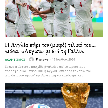
Η Αγγλία πήρε τον (μικρό) τελικό του…
αιώνα: «Λύγισε» με 6-4 τη Γαλλία
Frgnews
-
19 Ιουλίου, 2026
ΑΘΛΗΤΙΣΜΌΣ
Σε ένα απίστευτο παιχνίδι, βγαλμένο απ’ το ωραιότερο
ποδοσφαιρικό... παραμύθι, η Αγγλία ξεπέρασε το «σοκ» του
αποκλεισμού της απ’ την Αργεντινή και κατάφερε να...