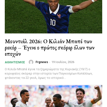
Μουντιάλ 2026: Ο Κιλιάν Μπαπέ των
ρεκόρ – Έγινε ο πρώτος σκόρερ όλων των
εποχών
Frgnews
-
19 Ιουλίου, 2026
ΑΘΛΗΤΙΣΜΌΣ
Ο Κιλιάν Μπαπέ έγινε τα ξημερώματα της Κυριακής (19/7) ο
κορυφαίος σκόρερ στην ιστορία των Παγκοσμίων Κυπέλλων,
φτάνοντας τα 22 γκολ, όμως το ιστορικό...