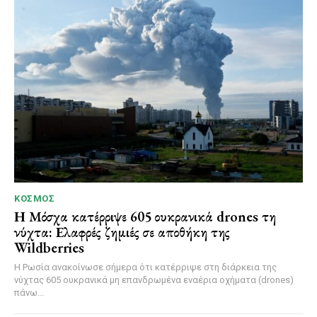
ΚΌΣΜΟΣ
Η Μόσχα κατέρριψε 605 ουκρανικά drones τη
νύχτα: Ελαφρές ζημιές σε αποθήκη της
Wildberries
Η Ρωσία ανακοίνωσε σήμερα ότι κατέρριψε στη διάρκεια της
νύχτας 605 ουκρανικά μη επανδρωμένα εναέρια οχήματα (drones)
πάνω...