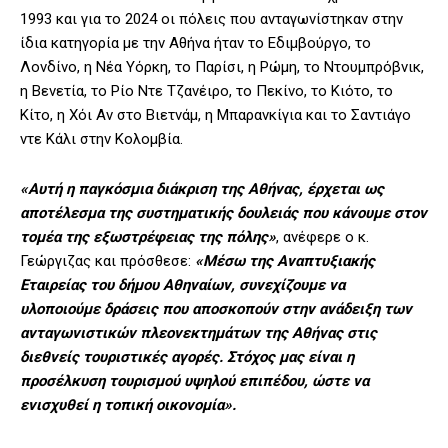
1993 και για το 2024 οι πόλεις που ανταγωνίστηκαν στην
ίδια κατηγορία με την Αθήνα ήταν το Εδιμβούργο, το
Λονδίνο, η Νέα Υόρκη, το Παρίσι, η Ρώμη, το Ντουμπρόβνικ,
η Βενετία, το Ρίο Ντε Τζανέιρο, το Πεκίνο, το Κιότο, το
Κίτο, η Χόι Αν στο Βιετνάμ, η Μπαρανκίγια και το Σαντιάγο
ντε Κάλι στην Κολομβία.
«Αυτή η παγκόσμια διάκριση της Αθήνας, έρχεται ως
αποτέλεσμα της συστηματικής δουλειάς που κάνουμε στον
τομέα της εξωστρέφειας της πόλης»
, ανέφερε ο κ.
Γεώργιζας και πρόσθεσε:
«Μέσω της Αναπτυξιακής
Εταιρείας του δήμου Αθηναίων, συνεχίζουμε να
υλοποιούμε δράσεις που αποσκοπούν στην ανάδειξη των
ανταγωνιστικών πλεονεκτημάτων της Αθήνας στις
διεθνείς τουριστικές αγορές. Στόχος μας είναι η
προσέλκυση τουρισμού υψηλού επιπέδου, ώστε να
ενισχυθεί η τοπική οικονομία».