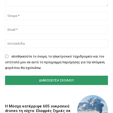
Σχόλιο:
Όν
Ema
Ισ
αποθηκεύστε το όνομα, το ηλεκτρονικό ταχυδρομείο και τον
ιστότοπό μου σε αυτό το πρόγραμμα περιήγησης για την επόμενη
φορά που θα σχολιάσω.
Η Μόσχα κατέρριψε 605 ουκρανικά
drones τη νύχτα: Ελαφρές ζημιές σε