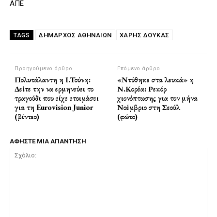
ΑΠΕ
ΔΉΜΑΡΧΟΣ ΑΘΗΝΑΊΩΝ
ΧΆΡΗΣ ΔΟΎΚΑΣ
TAGS
Προηγούμενο άρθρο
Επόμενο άρθρο
Πολυτάλαντη η Ι.Τούνη:
«Ντύθηκε στα λευκά» η
Δείτε την να ερμηνεύει το
Ν.Κορέα: Ρεκόρ
τραγούδι που είχε ετοιμάσει
χιονόπτωσης για τον μήνα
για τη Eurovision Junior
Νοέμβριο στη Σεούλ
(βίντεο)
(φώτο)
ΑΦΗΣΤΕ ΜΙΑ ΑΠΑΝΤΗΣΗ