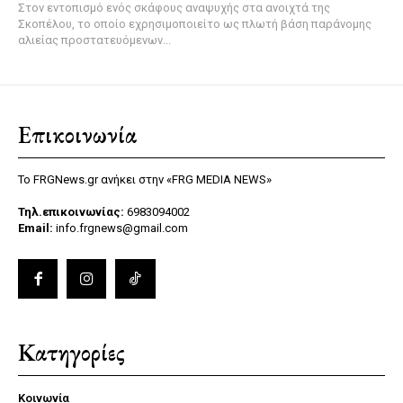
Στον εντοπισμό ενός σκάφους αναψυχής στα ανοιχτά της
Σκοπέλου, το οποίο εχρησιμοποιείτο ως πλωτή βάση παράνομης
αλιείας προστατευόμενων...
Επικοινωνία
Το FRGNews.gr ανήκει στην «FRG MEDIA NEWS»
Τηλ.επικοινωνίας:
6983094002
Email:
info.frgnews@gmail.com
Κατηγορίες
Κοινωνία