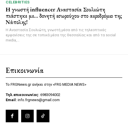
CELEBRITIES
Η γνωστή influencer Αναστασία Σουλιώτη
πιάστηκε με… δονητή εσωρούχου στο αεροδρόμιο της
Νάπολης!
Η Αναστασία Σουλιώτη, γνωστή μέσα από τις τηλεοπτικές
εμφανίσεις της σε τοπικά μέσα της Θεσσαλίας και από τα social
media,...
Επικοινωνία
Το FRGNews.gr ανήκει στην «FRG MEDIA NEWS»
Τηλ.επικοινωνίας:
6983094002
Email:
info.frgnews@gmail.com