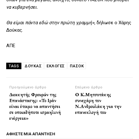
να κυβερνήσει.
Θα είμαι πάντα εδώ στην πρώτη γραμμή»,
δήλωσε ο Χάρης
Δούκας.
ΑΠΕ
ΔΟΥΚΑΣ
ΕΚΛΟΓΕΣ
ΠΑΣΟΚ
TAGS
Προηγούμενο άρθρο
Επόμενο άρθρο
Διοικητής Φρουρών της
Ο Κ.Μητσοτάκης
Επανάστασης: «Το Ιράν
συνεχάρη τον
είναι έτοιμο να απαντήσει
Ν.Ανδρουλάκη για την
σε οποιαδήποτε ισραηλινή
επανεκλογή του
ενέργεια»
ΑΦΗΣΤΕ ΜΙΑ ΑΠΑΝΤΗΣΗ