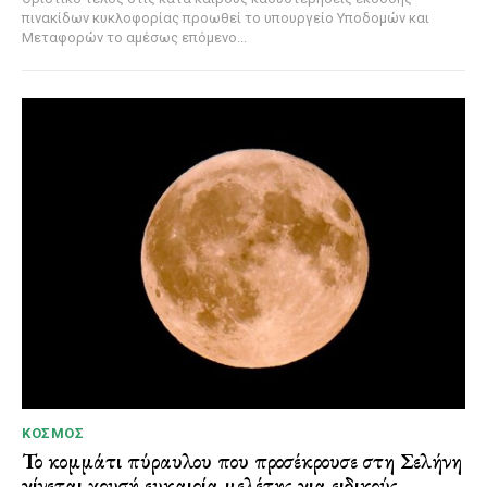
πινακίδων κυκλοφορίας προωθεί το υπουργείο Υποδομών και
Μεταφορών το αμέσως επόμενο...
ΚΌΣΜΟΣ
Το κομμάτι πύραυλου που προσέκρουσε στη Σελήνη
γίνεται χρυσή ευκαιρία μελέτης για ειδικούς