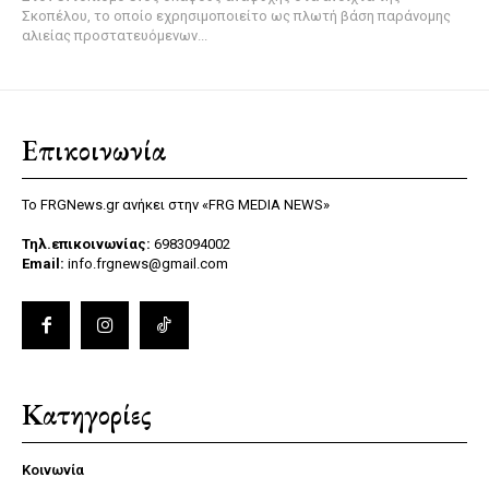
Σκοπέλου, το οποίο εχρησιμοποιείτο ως πλωτή βάση παράνομης
αλιείας προστατευόμενων...
Επικοινωνία
Το FRGNews.gr ανήκει στην «FRG MEDIA NEWS»
Τηλ.επικοινωνίας:
6983094002
Email:
info.frgnews@gmail.com
Κατηγορίες
Κοινωνία