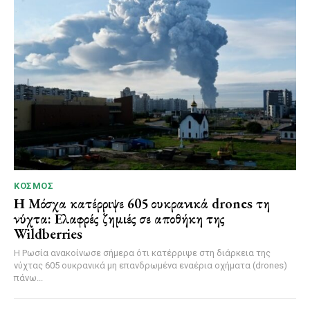
ΚΌΣΜΟΣ
Η Μόσχα κατέρριψε 605 ουκρανικά drones τη
νύχτα: Ελαφρές ζημιές σε αποθήκη της
Wildberries
Η Ρωσία ανακοίνωσε σήμερα ότι κατέρριψε στη διάρκεια της
νύχτας 605 ουκρανικά μη επανδρωμένα εναέρια οχήματα (drones)
πάνω...