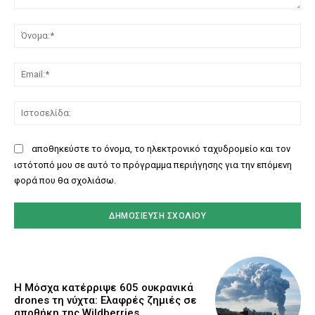
Σχόλιο:
Όν
Ema
Ισ
αποθηκεύστε το όνομα, το ηλεκτρονικό ταχυδρομείο και τον
ιστότοπό μου σε αυτό το πρόγραμμα περιήγησης για την επόμενη
φορά που θα σχολιάσω.
Η Μόσχα κατέρριψε 605 ουκρανικά
drones τη νύχτα: Ελαφρές ζημιές σε
αποθήκη της Wildberries