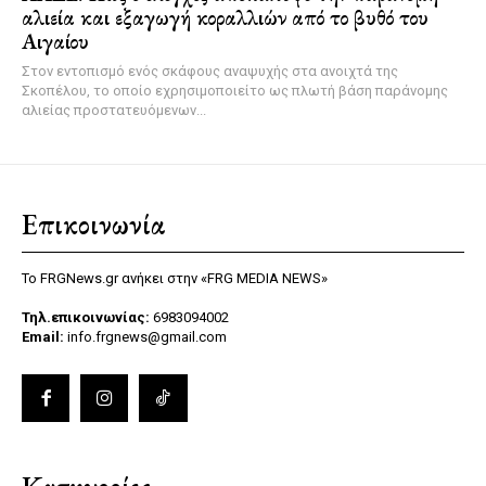
αλιεία και εξαγωγή κοραλλιών από το βυθό του
Αιγαίου
Στον εντοπισμό ενός σκάφους αναψυχής στα ανοιχτά της
Σκοπέλου, το οποίο εχρησιμοποιείτο ως πλωτή βάση παράνομης
αλιείας προστατευόμενων...
Επικοινωνία
Το FRGNews.gr ανήκει στην «FRG MEDIA NEWS»
Τηλ.επικοινωνίας:
6983094002
Email:
info.frgnews@gmail.com