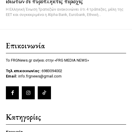
ιδιωτών σε πυρόπληκτες περιοχές
Η Ελληνική Ένωση Τραπεζών ανακοινώνει ότι 4 τράπεζες, μέλη της
ΕΕΤ και συγκεκριμένα η Alpha Bank, Eurobank, Εθνική...
Επικοινωνία
Το FRGNews.gr ανήκει στην «FRG MEDIA NEWS»
Τηλ.επικοινωνίας:
6983094002
Email:
info.frgnews@gmail.com
Κατηγορίες
Κοινωνία