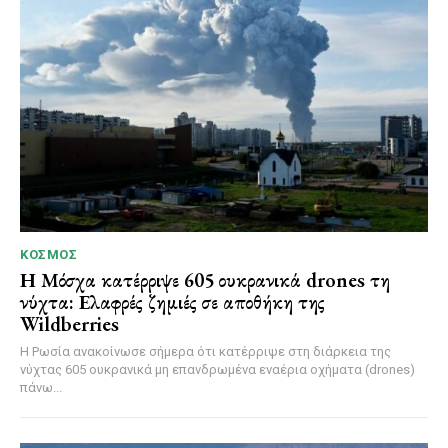
ΚΌΣΜΟΣ
Η Μόσχα κατέρριψε 605 ουκρανικά drones τη
νύχτα: Ελαφρές ζημιές σε αποθήκη της
Wildberries
Η Ρωσία ανακοίνωσε σήμερα ότι κατέρριψε στη διάρκεια της
νύχτας 605 ουκρανικά μη επανδρωμένα εναέρια οχήματα (drones)
πάνω...