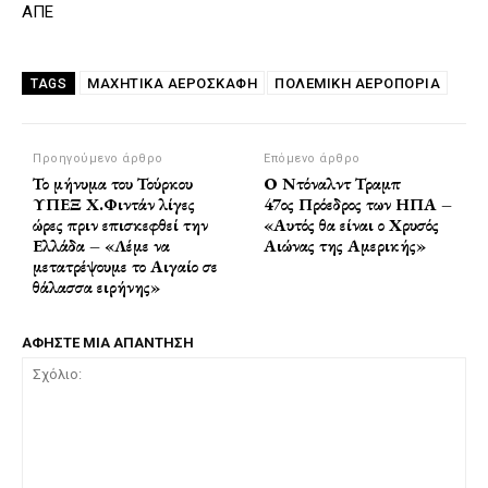
ΑΠΕ
ΜΑΧΗΤΙΚΑ ΑΕΡΟΣΚΆΦΗ
ΠΟΛΕΜΙΚΉ ΑΕΡΟΠΟΡΊΑ
TAGS
Προηγούμενο άρθρο
Επόμενο άρθρο
Το μήνυμα του Τούρκου
Ο Ντόναλντ Τραμπ
ΥΠΕΞ Χ.Φιντάν λίγες
47ος Πρόεδρος των ΗΠΑ –
ώρες πριν επισκεφθεί την
«Αυτός θα είναι ο Χρυσός
Ελλάδα – «Λέμε να
Αιώνας της Αμερικής»
μετατρέψουμε το Αιγαίο σε
θάλασσα ειρήνης»
ΑΦΗΣΤΕ ΜΙΑ ΑΠΑΝΤΗΣΗ