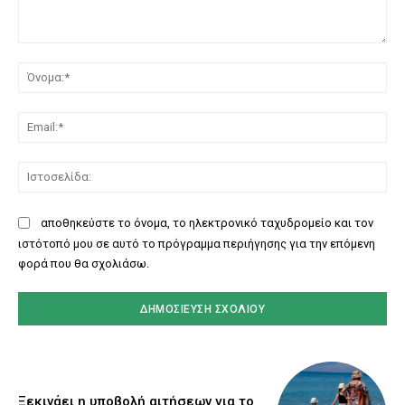
Σχόλιο:
Όν
Ema
Ισ
αποθηκεύστε το όνομα, το ηλεκτρονικό ταχυδρομείο και τον
ιστότοπό μου σε αυτό το πρόγραμμα περιήγησης για την επόμενη
φορά που θα σχολιάσω.
Ξεκινάει η υποβολή αιτήσεων για το