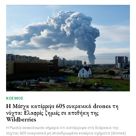
ΚΌΣΜΟΣ
Η Μόσχα κατέρριψε 605 ουκρανικά drones τη
νύχτα: Ελαφρές ζημιές σε αποθήκη της
Wildberries
Η Ρωσία ανακοίνωσε σήμερα ότι κατέρριψε στη διάρκεια της
νύχτας 605 ουκρανικά μη επανδρωμένα εναέρια οχήματα (drones)