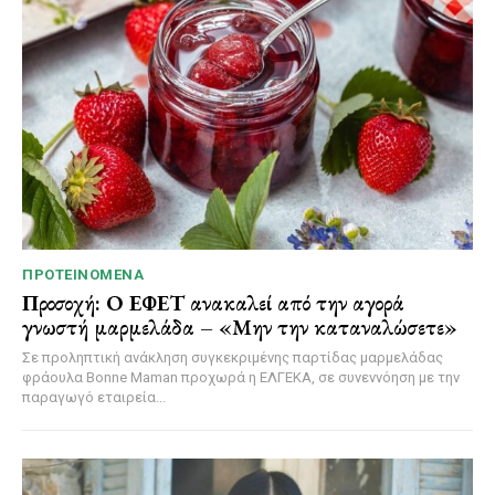
ΠΡΟΤΕΙΝΌΜΕΝΑ
Προσοχή: Ο ΕΦΕΤ ανακαλεί από την αγορά
γνωστή μαρμελάδα – «Μην την καταναλώσετε»
Σε προληπτική ανάκληση συγκεκριμένης παρτίδας μαρμελάδας
φράουλα Bonne Maman προχωρά η ΕΛΓΕΚΑ, σε συνεννόηση με την
παραγωγό εταιρεία...