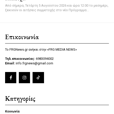
Από σήμερα, Τετάρτη 5 Αυγούστου 2026 και ώρα 12:00 το μεσημέρι,
ξεκινούν οι αιτήσεις συμμετοχής στο νέο Πρόγραμμα...
Επικοινωνία
Το FRGNews.gr ανήκει στην «FRG MEDIA NEWS»
Τηλ.επικοινωνίας:
6983094002
Email:
info.frgnews@gmail.com
Κατηγορίες
Κοινωνία