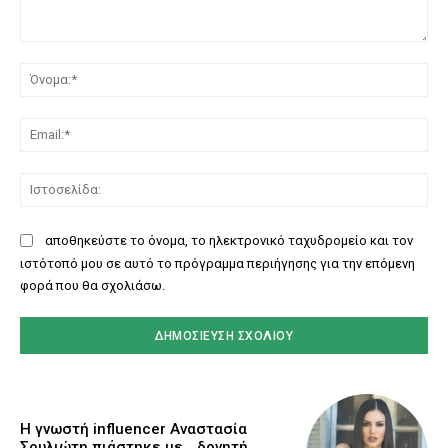
Σχόλιο:
Όν
Ema
Ισ
αποθηκεύστε το όνομα, το ηλεκτρονικό ταχυδρομείο και τον
ιστότοπό μου σε αυτό το πρόγραμμα περιήγησης για την επόμενη
φορά που θα σχολιάσω.
Η γνωστή influencer Αναστασία
Σουλιώτη πιάστηκε με… δονητή