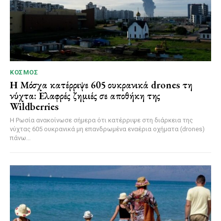
ΚΌΣΜΟΣ
Η Μόσχα κατέρριψε 605 ουκρανικά drones τη
νύχτα: Ελαφρές ζημιές σε αποθήκη της
Wildberries
Η Ρωσία ανακοίνωσε σήμερα ότι κατέρριψε στη διάρκεια της
νύχτας 605 ουκρανικά μη επανδρωμένα εναέρια οχήματα (drones)
πάνω...