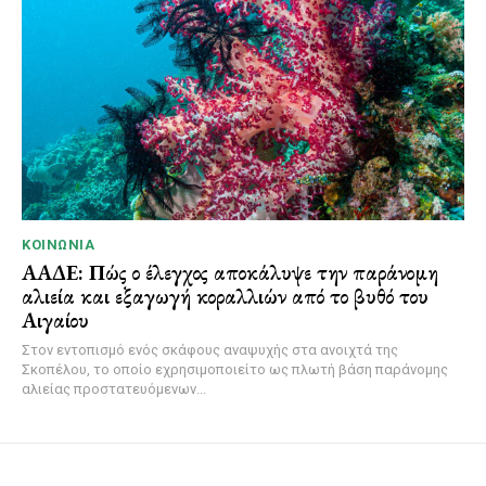
ΚΟΙΝΩΝΊΑ
ΑΑΔΕ: Πώς ο έλεγχος αποκάλυψε την παράνομη
αλιεία και εξαγωγή κοραλλιών από το βυθό του
Αιγαίου
Στον εντοπισμό ενός σκάφους αναψυχής στα ανοιχτά της
Σκοπέλου, το οποίο εχρησιμοποιείτο ως πλωτή βάση παράνομης
αλιείας προστατευόμενων...