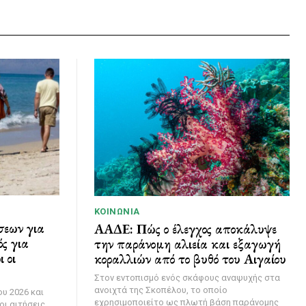
ΚΟΙΝΩΝΊΑ
σεων για
ΑΑΔΕ: Πώς ο έλεγχος αποκάλυψε
ς για
την παράνομη αλιεία και εξαγωγή
 οι
κοραλλιών από το βυθό του Αιγαίου
Στον εντοπισμό ενός σκάφους αναψυχής στα
ανοιχτά της Σκοπέλου, το οποίο
υ 2026 και
εχρησιμοποιείτο ως πλωτή βάση παράνομης
οι αιτήσεις