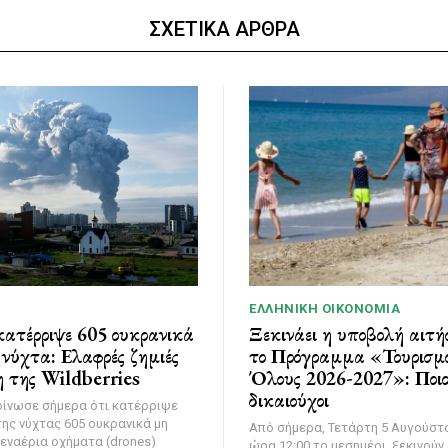
ΣΧΕΤΙΚΑ ΑΡΘΡΑ
ΕΛΛΗΝΙΚΉ ΟΙΚΟΝΟΜΊΑ
ατέρριψε 605 ουκρανικά
Ξεκινάει η υποβολή αιτή
νύχτα: Ελαφρές ζημιές
το Πρόγραμμα «Τουρισμό
 της Wildberries
Όλους 2026-2027»: Ποιοι
δικαιούχοι
οίνωσε σήμερα ότι κατέρριψε
της νύχτας 605 ουκρανικά μη
Από σήμερα, Τετάρτη 5 Αυγούστο
εναέρια οχήματα (drones)
ώρα 12:00 το μεσημέρι, ξεκινούν 