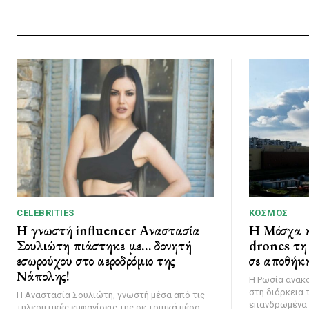
CELEBRITIES
ΚΌΣΜΟΣ
Η γνωστή influencer Αναστασία
Η Μόσχα κ
Σουλιώτη πιάστηκε με… δονητή
drones τη 
εσωρούχου στο αεροδρόμιο της
σε αποθήκη
Νάπολης!
Η Ρωσία ανακ
στη διάρκεια 
Η Αναστασία Σουλιώτη, γνωστή μέσα από τις
επανδρωμένα 
τηλεοπτικές εμφανίσεις της σε τοπικά μέσα