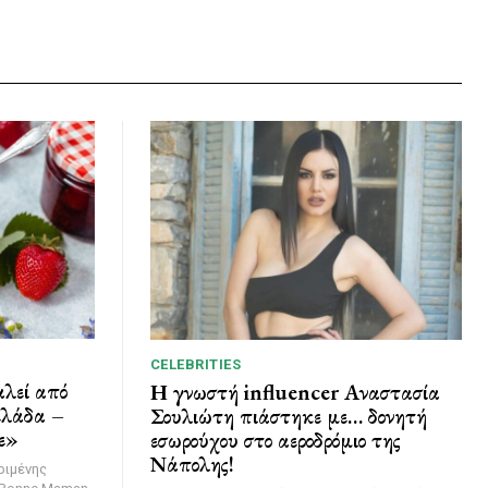
CELEBRITIES
λεί από
Η γνωστή influencer Αναστασία
ελάδα –
Σουλιώτη πιάστηκε με… δονητή
ε»
εσωρούχου στο αεροδρόμιο της
Νάπολης!
ριμένης