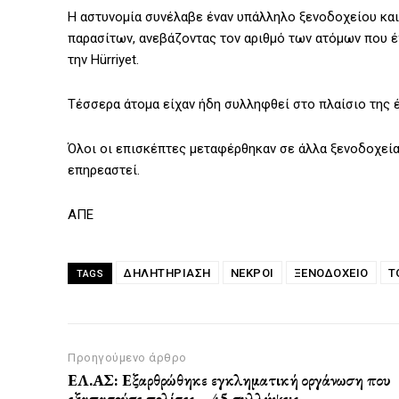
Η αστυνομία συνέλαβε έναν υπάλληλο ξενοδοχείου κα
παρασίτων, ανεβάζοντας τον αριθμό των ατόμων που έ
την Hürriyet.
Τέσσερα άτομα είχαν ήδη συλληφθεί στο πλαίσιο της 
Όλοι οι επισκέπτες μεταφέρθηκαν σε άλλα ξενοδοχεία,
επηρεαστεί.
ΑΠΕ
ΔΗΛΗΤΗΡΊΑΣΗ
ΝΕΚΡΟΙ
ΞΕΝΟΔΟΧΕΙΟ
Τ
TAGS
Προηγούμενο άρθρο
ΕΛ.ΑΣ: Εξαρθρώθηκε εγκληματική οργάνωση που
εξαπατούσε πολίτες – 45 συλλήψεις