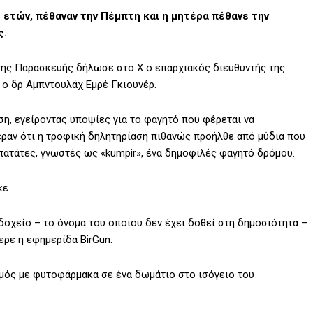
6 ετών, πέθαναν την Πέμπτη και η μητέρα πέθανε την
ς.
της Παρασκευής δήλωσε στο X ο επαρχιακός διευθυντής της
 ο δρ Αμπντουλάχ Εμρέ Γκιουνέρ.
η, εγείροντας υποψίες για το φαγητό που φέρεται να
εραν ότι η τροφική δηλητηρίαση πιθανώς προήλθε από μύδια που
πατάτες, γνωστές ως «kumpir», ένα δημοφιλές φαγητό δρόμου.
κε.
δοχείο – το όνομα του οποίου δεν έχει δοθεί στη δημοσιότητα –
ερε η εφημερίδα BirGun.
μός με φυτοφάρμακα σε ένα δωμάτιο στο ισόγειο του