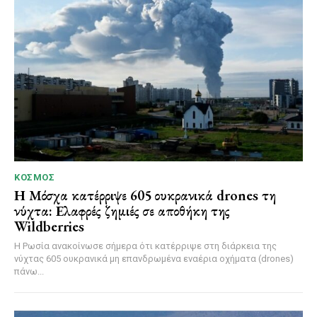
ΚΌΣΜΟΣ
Η Μόσχα κατέρριψε 605 ουκρανικά drones τη
νύχτα: Ελαφρές ζημιές σε αποθήκη της
Wildberries
Η Ρωσία ανακοίνωσε σήμερα ότι κατέρριψε στη διάρκεια της
νύχτας 605 ουκρανικά μη επανδρωμένα εναέρια οχήματα (drones)
πάνω...