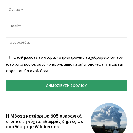
Σχόλιο:
Όν
Ema
Ισ
αποθηκεύστε το όνομα, το ηλεκτρονικό ταχυδρομείο και τον
ιστότοπό μου σε αυτό το πρόγραμμα περιήγησης για την επόμενη
φορά που θα σχολιάσω.
Η Μόσχα κατέρριψε 605 ουκρανικά
drones τη νύχτα: Ελαφρές ζημιές σε
αποθήκη της Wildberries