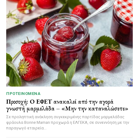
ΠΡΟΤΕΙΝΌΜΕΝΑ
Προσοχή: Ο ΕΦΕΤ ανακαλεί από την αγορά
γνωστή μαρμελάδα – «Μην την καταναλώσετε»
Σε προληπτική ανάκληση συγκεκριμένης παρτίδας μαρμελάδας
φράουλα Bonne Maman προχωρά η ΕΛΓΕΚΑ, σε συνεννόηση με την
παραγωγό εταιρεία...