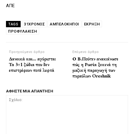
ΑΠΕ
31ΧΡΟΝΟΣ
ΑΜΠΕΛΌΚΗΠΟΙ
ΈΚΡΗΞΗ
TAGS
ΠΡΟΦΥΛΑΚΙΣΗ
Προηγούμενο άρθρο
Επόμενο άρθρο
Δανεικά και… αγύριστα:
Ο Β.Πούτιν ανακοίνωσε
Τα 3+1 ζώδια που δεν
πώς η Ρωσία ξεκινά τη
επιστρέφουν ποτέ λεφτά
μαζική παραγωγή των
πυραύλων Oreshnik
ΑΦΗΣΤΕ ΜΙΑ ΑΠΑΝΤΗΣΗ