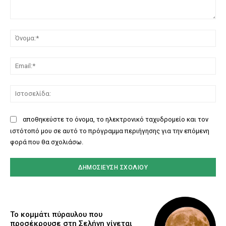
Σχόλιο:
Όν
Ema
Ισ
αποθηκεύστε το όνομα, το ηλεκτρονικό ταχυδρομείο και τον
ιστότοπό μου σε αυτό το πρόγραμμα περιήγησης για την επόμενη
φορά που θα σχολιάσω.
Το κομμάτι πύραυλου που
προσέκρουσε στη Σελήνη γίνεται