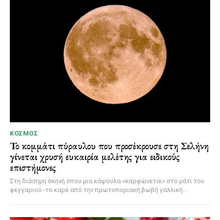
ΚΌΣΜΟΣ
Το κομμάτι πύραυλου που προσέκρουσε στη Σελήνη
γίνεται χρυσή ευκαιρία μελέτης για ειδικούς
επιστήμονες
Στη διάσημη σκηνή όπου μια κάψουλα «καρφώνεται» στο μάτι του
φεγγαριού -το καρέ από την πρωτοποριακή βωβή γαλλική...