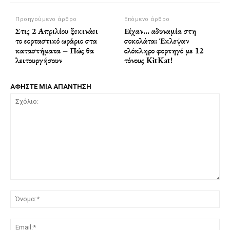
Προηγούμενο άρθρο
Επόμενο άρθρο
Στις 2 Απριλίου ξεκινάει
Είχαν… αδυναμία στη
το εορταστικό ωράριο στα
σοκολάτα: Έκλεψαν
καταστήματα – Πώς θα
ολόκληρο φορτηγό με 12
λειτουργήσουν
τόνους KitKat!
ΑΦΗΣΤΕ ΜΙΑ ΑΠΑΝΤΗΣΗ
Σχόλιο:
Όν
Ema