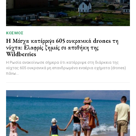
ΚΌΣΜΟΣ
Η Μόσχα κατέρριψε 605 ουκρανικά drones τη
νύχτα: Ελαφρές ζημιές σε αποθήκη της
Wildberries
Η Ρωσία ανακοίνωσε σήμερα ότι κατέρριψε στη διάρκεια της
νύχτας 605 ουκρανικά μη επανδρωμένα εναέρια οχήματα (drones)
πάνω...