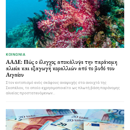
ΚΟΙΝΩΝΊΑ
ΑΑΔΕ: Πώς ο έλεγχος αποκάλυψε την παράνομη
αλιεία και εξαγωγή κοραλλιών από το βυθό του
Αιγαίου
Στον εντοπισμό ενός σκάφους αναψυχής στα ανοιχτά της
Σκοπέλου, το οποίο εχρησιμοποιείτο ως πλωτή βάση παράνομης
αλιείας προστατευόμενων...