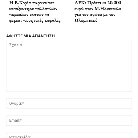
Η Β.Κορέα παρουσίασε
ΑΕΚ: Πρόστιμο 20.000
εκτοξευτήρα πολλαπλών
ευρώ στον Μ.Ηλιόπουλο
πυραύλων ικανών να
για τον αγώνα με τον
φέρουν πυρηνικές κεφαλές
Ολυμπιακό
ΑΦΗΣΤΕ ΜΙΑ ΑΠΑΝΤΗΣΗ
Σχόλιο:
Όν
Ema
Ισ