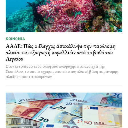
ΚΟΙΝΩΝΊΑ
ΑΑΔΕ: Πώς ο έλεγχος αποκάλυψε την παράνομη
αλιεία και εξαγωγή κοραλλιών από το βυθό του
Αιγαίου
Στον εντοπισμό ενός σκάφους αναψυχής στα ανοιχτά της
Σκοπέλου, το οποίο εχρησιμοποιείτο ως πλωτή βάση παράνομης
αλιείας προστατευόμενων...