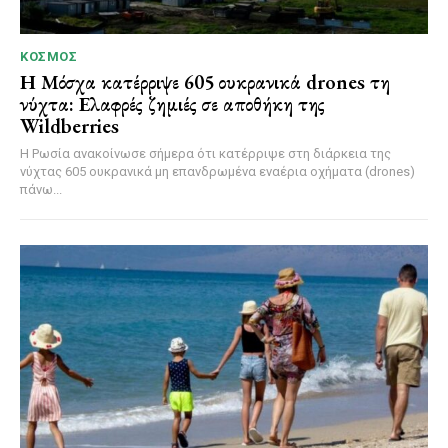
ΚΌΣΜΟΣ
Η Μόσχα κατέρριψε 605 ουκρανικά drones τη
νύχτα: Ελαφρές ζημιές σε αποθήκη της
Wildberries
Η Ρωσία ανακοίνωσε σήμερα ότι κατέρριψε στη διάρκεια της
νύχτας 605 ουκρανικά μη επανδρωμένα εναέρια οχήματα (drones)
πάνω...