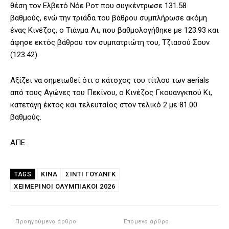
θέση τον Ελβετό Νόε Ροτ που συγκέντρωσε 131.58
βαθμούς, ενώ την τριάδα του βάθρου συμπλήρωσε ακόμη
ένας Κινέζος, ο Τιάνμα Λι, που βαθμολογήθηκε με 123.93 και
άφησε εκτός βάθρου τον συμπατριώτη του, Τζιασού Σουν
(123.42).
Αξίζει να σημειωθεί ότι ο κάτοχος του τίτλου των aerials
από τους Αγώνες του Πεκίνου, ο Κινέζος Γκουανγκπού Κι,
κατετάγη έκτος και τελευταίος στον τελικό 2 με 81.00
βαθμούς.
AΠΕ
ΚΙΝΑ
ΣΊΝΤΙ ΓΟΥΆΝΓΚ
TAGS
ΧΕΙΜΕΡΙΝΟΊ ΟΛΥΜΠΙΑΚΟΊ 2026
Προηγούμενο άρθρο
Επόμενο άρθρο