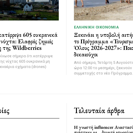
ΕΛΛΗΝΙΚΉ ΟΙΚΟΝΟΜΊΑ
ατέρριψε 605 ουκρανικά
Ξεκινάει η υποβολή αιτή
νύχτα: Ελαφρές ζημιές
το Πρόγραμμα «Τουρισμό
 της Wildberries
Όλους 2026-2027»: Ποιοι
δικαιούχοι
οίνωσε σήμερα ότι κατέρριψε
της νύχτας 605 ουκρανικά μη
Από σήμερα, Τετάρτη 5 Αυγούστο
εναέρια οχήματα (drones)
ώρα 12:00 το μεσημέρι, ξεκινούν 
συμμετοχής στο νέο Πρόγραμμα..
ίες
Τελευταία άρθρα
Η γνωστή influencer Αναστασ
πιάστηκε με… δονητή εσωρούχο