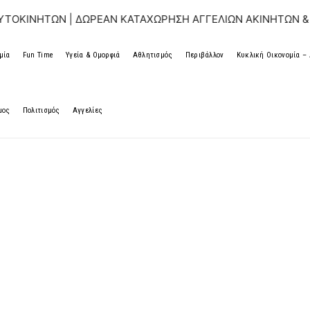
Ν | ΔΩΡΕΑΝ ΚΑΤΑΧΩΡΗΣΗ ΑΓΓΕΛΙΩΝ ΑΚΙΝΗΤΩΝ & ΑΥΤΟΚΙΝΗ
μία
Fun Time
Υγεία & Ομορφιά
Αθλητισμός
Περιβάλλον
Κυκλική Οικονομία 
μος
Πολιτισμός
Αγγελίες