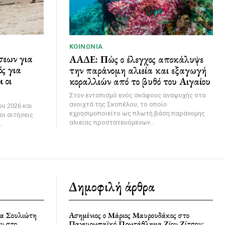
ΚΟΙΝΩΝΊΑ
σεων για
ΑΑΔΕ: Πώς ο έλεγχος αποκάλυψε
ς για
την παράνομη αλιεία και εξαγωγή
 οι
κοραλλιών από το βυθό του Αιγαίου
Στον εντοπισμό ενός σκάφους αναψυχής στα
ανοιχτά της Σκοπέλου, το οποίο
υ 2026 και
εχρησιμοποιείτο ως πλωτή βάση παράνομης
οι αιτήσεις
αλιείας προστατευόμενων...
.
Δημοφιλή άρθρα
ία Σουλιώτη
Ασημένιος ο Μάριος Μαυρουδάκος στο
υ στο
Πανευρωπαϊκό Πρωτάθλημα Ζίου Ζίτσου: