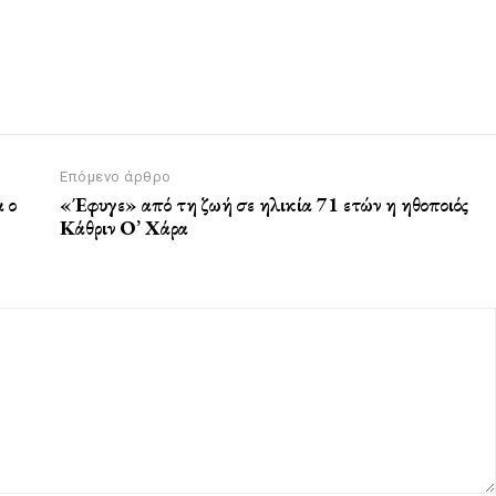
Επόμενο άρθρο
 ο
«Έφυγε» από τη ζωή σε ηλικία 71 ετών η ηθοποιός
Κάθριν Ο’ Χάρα