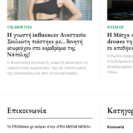
CELEBRITIES
ΚΌΣΜΟΣ
Η γνωστή influencer Αναστασία
Η Μόσχα κ
Σουλιώτη πιάστηκε με… δονητή
drones τη 
εσωρούχου στο αεροδρόμιο της
σε αποθήκη
Νάπολης!
Η Ρωσία ανακ
στη διάρκεια 
Η Αναστασία Σουλιώτη, γνωστή μέσα από τις
επανδρωμένα 
τηλεοπτικές εμφανίσεις της σε τοπικά μέσα
πάνω...
της Θεσσαλίας και από τα social media,...
Επικοινωνία
Κατηγορ
Το FRGNews.gr ανήκει στην «FRG MEDIA NEWS»
Κοινωνία