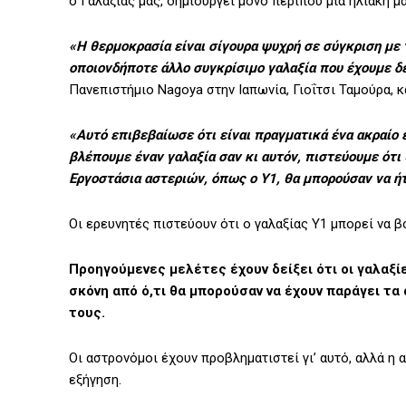
ο Γαλαξίας μας, δημιουργεί μόνο περίπου μία ηλιακή μ
«Η θερμοκρασία είναι σίγουρα ψυχρή σε σύγκριση με 
οποιονδήποτε άλλο συγκρίσιμο γαλαξία που έχουμε δε
Πανεπιστήμιο Nagoya στην Ιαπωνία, Γιοΐτσι Ταμούρα, κ
«Αυτό επιβεβαίωσε ότι είναι πραγματικά ένα ακραίο
βλέπουμε έναν γαλαξία σαν κι αυτόν, πιστεύουμε ότι
Εργοστάσια αστεριών, όπως ο Y1, θα μπορούσαν να ή
Οι ερευνητές πιστεύουν ότι ο γαλαξίας Y1 μπορεί να 
Προηγούμενες μελέτες έχουν δείξει ότι οι γαλαξ
σκόνη από ό,τι θα μπορούσαν να έχουν παράγει τ
τους.
Οι αστρονόμοι έχουν προβληματιστεί γι’ αυτό, αλλά η 
εξήγηση.