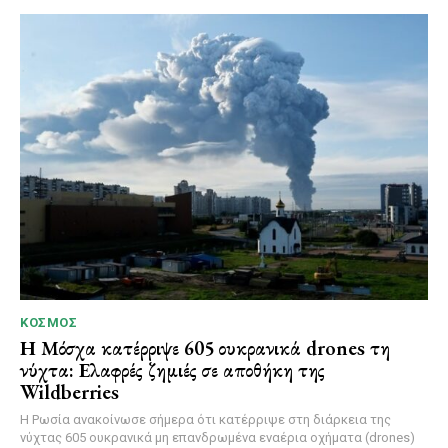
ΚΌΣΜΟΣ
Η Μόσχα κατέρριψε 605 ουκρανικά drones τη
νύχτα: Ελαφρές ζημιές σε αποθήκη της
Wildberries
Η Ρωσία ανακοίνωσε σήμερα ότι κατέρριψε στη διάρκεια της
νύχτας 605 ουκρανικά μη επανδρωμένα εναέρια οχήματα (drones)