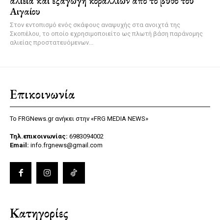
αλιεία και εξαγωγή κοραλλιών από το βυθό του
Αιγαίου
Στον εντοπισμό ενός σκάφους αναψυχής στα ανοιχτά της
Σκοπέλου, το οποίο εχρησιμοποιείτο ως πλωτή βάση παράνομης
αλιείας προστατευόμενων...
Επικοινωνία
Το FRGNews.gr ανήκει στην «FRG MEDIA NEWS»
Τηλ.επικοινωνίας:
6983094002
Email:
info.frgnews@gmail.com
Κατηγορίες