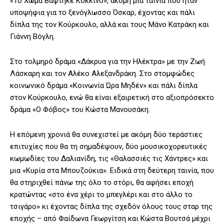
«Το Χώμα Βάφτηκε Κόκκινο», ακόμη μία ταινία που ήταν
υποψήφια για το ξενόγλωσσο Όσκαρ, έχοντας και πάλι
δίπλα της τον Κούρκουλο, αλλά και τους Μάνο Κατράκη και
Γιάννη Βόγλη.
Στο τολμηρό δράμα «Δάκρυα για την Ηλέκτρα» με την Ζωή
Λάσκαρη και τον Αλέκο Αλεξανδράκη. Στο στομφώδες
κοινωνικό δράμα «Κοινωνία Ώρα Μηδέν» και πάλι δίπλα
στον Κούρκουλο, ενώ θα είναι εξαιρετική στο αξιοπρόσεκτο
δράμα «Ο Φόβος» του Κώστα Μανουσάκη.
Η επόμενη χρονιά θα συνεχιστεί με ακόμη δύο τεράστιες
επιτυχίες που θα τη σημαδέψουν, δύο μουσικοχορευτικές
κωμωδίες του Δαλιανίδη, τις «Θαλασσιές τις Χάντρες» και
μια «Κυρία στα Μπουζούκια». Ειδικά στη δεύτερη ταινία, που
θα στηριχθεί πάνω της όλο το στόρι, θα αφήσει εποχή
κρατώντας «στο ένα χέρι το μπεγλέρι και στο άλλο το
τσιγάρο» κι έχοντας δίπλα της σχεδόν όλους τους σταρ της
εποχής – από Φαίδωνα Γεωργίτση και Κώστα Βουτσά μέχρι