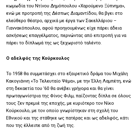
κωμωδία του Ντίνου Δημόπουλου «Χαρούμενο Ξύπνημα»,
ενώ με προτροπή της Δέσπως Διαμαντίδου, θα βγει στο
ελεύθερο θέατρο, αρχικά με έργα των Σακελλάριου –
Γιαννακόπουλου, αφού προηγουμένως είχε πάρει άδεια
ασκήσεως επαγγέλματος, περνώντας από επιτροπή για να
πάρει το δίπλωμά της ως ξεχωριστό ταλέντο.
Ο αδελφός της Κούρκουλος
Το 1958 θα συμμετάσχει στο εξαιρετικό δράμα του Μιχάλη
Κακογιάννη «Το Τελευταίο Ψέμα», με την Έλλη Λαμπέτη, ενώ
στη δεκαετία του ’60 θα ανέβει γρήγορα και θα γίνει
πρωταγωνίστρια της Φίνος Φιλμ, παίζοντας δίπλα σε όλους
τους ζεν πρεμιέ της εποχής, με κυριότερο τον Νίκο
Κούρκουλο, με τον οποίο γνωρίστηκαν στη σχολή του
Εθνικού και της στάθηκε ως πατέρας και ως αδελφός, κάτι
που της έλλειπε από τη ζωή της.