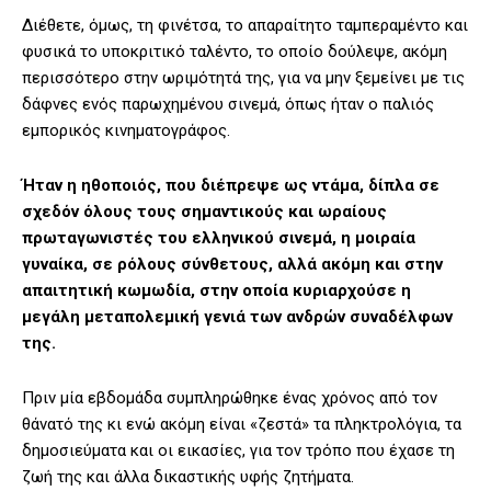
Διέθετε, όμως, τη φινέτσα, το απαραίτητο ταμπεραμέντο και
φυσικά το υποκριτικό ταλέντο, το οποίο δούλεψε, ακόμη
περισσότερο στην ωριμότητά της, για να μην ξεμείνει με τις
δάφνες ενός παρωχημένου σινεμά, όπως ήταν ο παλιός
εμπορικός κινηματογράφος.
Ήταν η ηθοποιός, που διέπρεψε ως ντάμα, δίπλα σε
σχεδόν όλους τους σημαντικούς και ωραίους
πρωταγωνιστές του ελληνικού σινεμά, η μοιραία
γυναίκα, σε ρόλους σύνθετους, αλλά ακόμη και στην
απαιτητική κωμωδία, στην οποία κυριαρχούσε η
μεγάλη μεταπολεμική γενιά των ανδρών συναδέλφων
της.
Πριν μία εβδομάδα συμπληρώθηκε ένας χρόνος από τον
θάνατό της κι ενώ ακόμη είναι «ζεστά» τα πληκτρολόγια, τα
δημοσιεύματα και οι εικασίες, για τον τρόπο που έχασε τη
ζωή της και άλλα δικαστικής υφής ζητήματα.