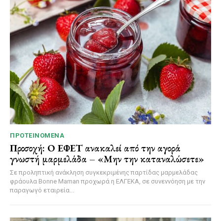
ΠΡΟΤΕΙΝΌΜΕΝΑ
Προσοχή: Ο ΕΦΕΤ ανακαλεί από την αγορά
γνωστή μαρμελάδα – «Μην την καταναλώσετε»
Σε προληπτική ανάκληση συγκεκριμένης παρτίδας μαρμελάδας
φράουλα Bonne Maman προχωρά η ΕΛΓΕΚΑ, σε συνεννόηση με την
παραγωγό εταιρεία...