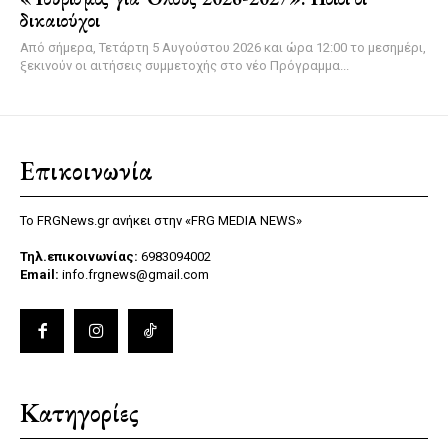
δικαιούχοι
Από σήμερα, Τετάρτη 5 Αυγούστου 2026 και ώρα 12:00 το μεσημέρι,
ξεκινούν οι αιτήσεις συμμετοχής στο νέο Πρόγραμμα...
Επικοινωνία
Το FRGNews.gr ανήκει στην «FRG MEDIA NEWS»
Τηλ.επικοινωνίας:
6983094002
Email:
info.frgnews@gmail.com
Κατηγορίες