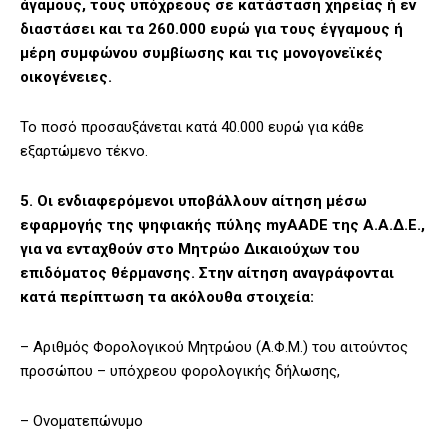
άγαμους, τους υπόχρεους σε κατάσταση χηρείας ή εν
διαστάσει και τα 260.000 ευρώ για τους έγγαμους ή
μέρη συμφώνου συμβίωσης και τις μονογονεϊκές
οικογένειες.
To ποσό προσαυξάνεται κατά 40.000 ευρώ για κάθε
εξαρτώμενο τέκνο.
5. Οι ενδιαφερόμενοι υποβάλλουν αίτηση μέσω
εφαρμογής της ψηφιακής πύλης myAADE της Α.Α.Δ.Ε.,
για να ενταχθούν στο Μητρώο Δικαιούχων του
επιδόματος θέρμανσης. Στην αίτηση αναγράφονται
κατά περίπτωση τα ακόλουθα στοιχεία:
– Αριθμός Φορολογικού Μητρώου (Α.Φ.Μ.) του αιτούντος
προσώπου – υπόχρεου φορολογικής δήλωσης,
– Ονοματεπώνυμο