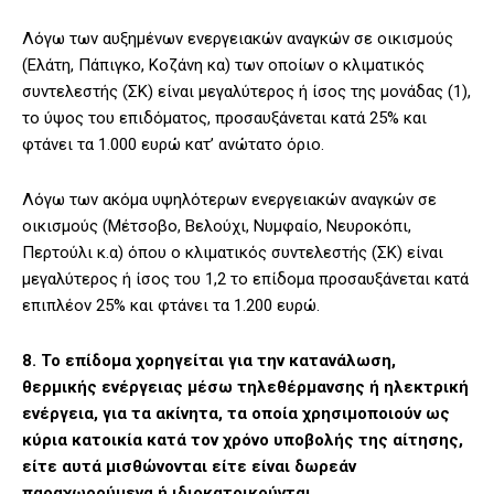
Λόγω των αυξημένων ενεργειακών αναγκών σε οικισμούς
(Ελάτη, Πάπιγκο, Κοζάνη κα) των οποίων ο κλιματικός
συντελεστής (ΣΚ) είναι μεγαλύτερος ή ίσος της μονάδας (1),
το ύψος του επιδόματος, προσαυξάνεται κατά 25% και
φτάνει τα 1.000 ευρώ κατ’ ανώτατο όριο.
Λόγω των ακόμα υψηλότερων ενεργειακών αναγκών σε
οικισμούς (Μέτσοβο, Βελούχι, Νυμφαίο, Νευροκόπι,
Περτούλι κ.α) όπου ο κλιματικός συντελεστής (ΣΚ) είναι
μεγαλύτερος ή ίσος του 1,2 το επίδομα προσαυξάνεται κατά
επιπλέον 25% και φτάνει τα 1.200 ευρώ.
8. Το επίδομα χορηγείται για την κατανάλωση,
θερμικής ενέργειας μέσω τηλεθέρμανσης ή ηλεκτρική
ενέργεια, για τα ακίνητα, τα οποία χρησιμοποιούν ως
κύρια κατοικία κατά τον χρόνο υποβολής της αίτησης,
είτε αυτά μισθώνονται είτε είναι δωρεάν
παραχωρούμενα ή ιδιοκατοικούνται.