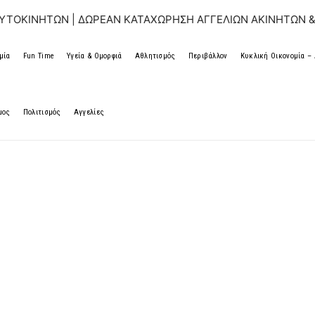
Ν | ΔΩΡΕΑΝ ΚΑΤΑΧΩΡΗΣΗ ΑΓΓΕΛΙΩΝ ΑΚΙΝΗΤΩΝ & ΑΥΤΟΚΙΝΗ
μία
Fun Time
Υγεία & Ομορφιά
Αθλητισμός
Περιβάλλον
Κυκλική Οικονομία 
μος
Πολιτισμός
Αγγελίες