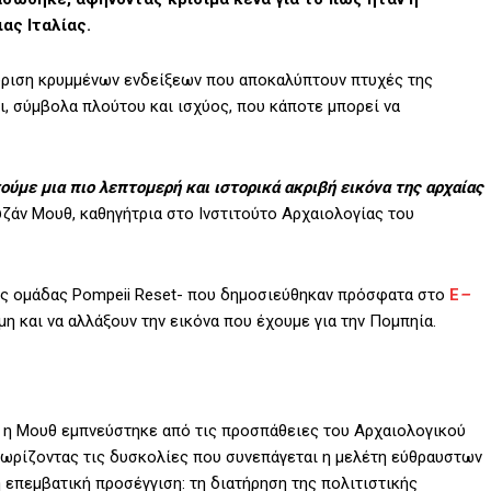
ας Ιταλίας.
ώριση κρυμμένων ενδείξεων που αποκαλύπτουν πτυχές της
ι, σύμβολα πλούτου και ισχύος, που κάποτε μπορεί να
ύμε μια πιο λεπτομερή και ιστορικά ακριβή εικόνα της αρχαίας
υζάν Μουθ, καθηγήτρια στο Ινστιτούτο Αρχαιολογίας του
της ομάδας Pompeii Reset- που δημοσιεύθηκαν πρόσφατα στο
E
–
η και να αλλάξουν την εικόνα που έχουμε για την Πομπηία.
2, η Μουθ εμπνεύστηκε από τις προσπάθειες του Αρχαιολογικού
νωρίζοντας τις δυσκολίες που συνεπάγεται η μελέτη εύθραυστων
η επεμβατική προσέγγιση: τη διατήρηση της πολιτιστικής