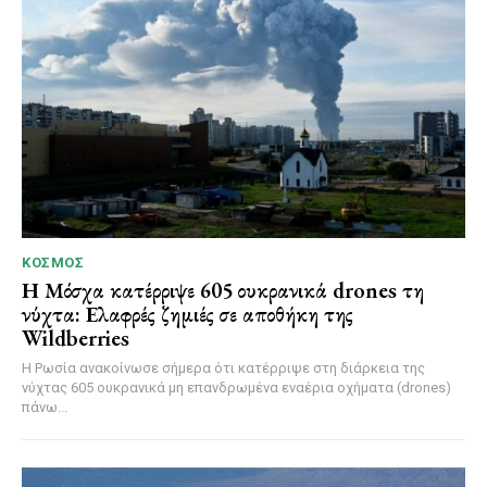
ΚΌΣΜΟΣ
Η Μόσχα κατέρριψε 605 ουκρανικά drones τη
νύχτα: Ελαφρές ζημιές σε αποθήκη της
Wildberries
Η Ρωσία ανακοίνωσε σήμερα ότι κατέρριψε στη διάρκεια της
νύχτας 605 ουκρανικά μη επανδρωμένα εναέρια οχήματα (drones)
πάνω...