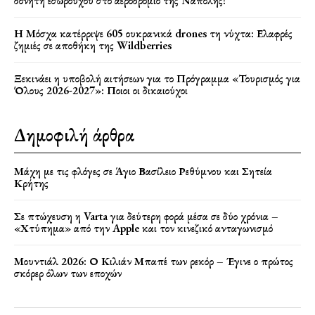
δονητή εσωρούχου στο αεροδρόμιο της Νάπολης!
Η Μόσχα κατέρριψε 605 ουκρανικά drones τη νύχτα: Ελαφρές
ζημιές σε αποθήκη της Wildberries
Ξεκινάει η υποβολή αιτήσεων για το Πρόγραμμα «Τουρισμός για
Όλους 2026-2027»: Ποιοι οι δικαιούχοι
Δημοφιλή άρθρα
Μάχη με τις φλόγες σε Άγιο Βασίλειο Ρεθύμνου και Σητεία
Κρήτης
Σε πτώχευση η Varta για δεύτερη φορά μέσα σε δύο χρόνια –
«Χτύπημα» από την Apple και τον κινεζικό ανταγωνισμό
Μουντιάλ 2026: Ο Κιλιάν Μπαπέ των ρεκόρ – Έγινε ο πρώτος
σκόρερ όλων των εποχών