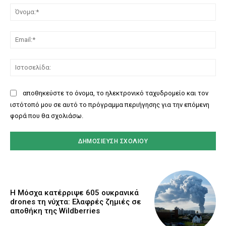
Όν
Ema
Ισ
αποθηκεύστε το όνομα, το ηλεκτρονικό ταχυδρομείο και τον
ιστότοπό μου σε αυτό το πρόγραμμα περιήγησης για την επόμενη
φορά που θα σχολιάσω.
Η Μόσχα κατέρριψε 605 ουκρανικά
drones τη νύχτα: Ελαφρές ζημιές σε
αποθήκη της Wildberries