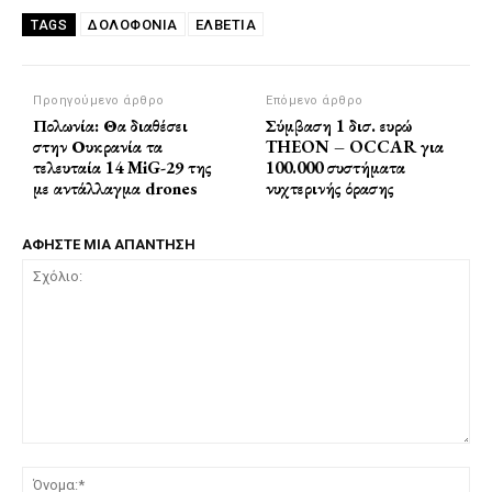
ΔΟΛΟΦΟΝΙΑ
ΕΛΒΕΤΊΑ
TAGS
Προηγούμενο άρθρο
Επόμενο άρθρο
Πολωνία: Θα διαθέσει
Σύμβαση 1 δισ. ευρώ
στην Ουκρανία τα
THEON – OCCAR για
τελευταία 14 MiG-29 της
100.000 συστήματα
με αντάλλαγμα drones
νυχτερινής όρασης
ΑΦΗΣΤΕ ΜΙΑ ΑΠΑΝΤΗΣΗ
Σχόλιο:
Όν