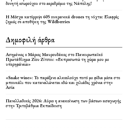
δονητή εσωρούχου στο αεροδρόμιο της Νάπολης!
Η Μόσχα κατέρριψε 605 ουκρανικά drones τη νύχτα: Ελαφρές
ζημιές σε αποθήκη της Wildberries
Δημοφιλή άρθρα
Ασημένιος ο Μάριος Μαυρουδάκος στο Πανευρωπαϊκό
Πρωτάθλημα Ζίου Ζίτσου: «Εκπροσωπώ τη χώρα μου με
υπερηφάνεια»
«Snake wine»: Το παράξενο αλκοολούχο ποτό με φίδια μέσα στο
μπουκάλι που καταναλώνεται εδώ και χιλιάδες χρόνια στην
Ασία
Πανελλαδικές 2026: Αύριο η ανακοίνωση των βάσεων εισαγωγής
στην Τριτοβάθμια Εκπαίδευση