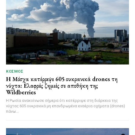
ΚΌΣΜΟΣ
Η Μόσχα κατέρριψε 605 ουκρανικά drones τη
νύχτα: Ελαφρές ζημιές σε αποθήκη της
Wildberries
Η Ρωσία ανακοίνωσε σήμερα ότι κατέρριψε στη διάρκεια της
νύχτας 605 ουκρανικά μη επανδρωμένα εναέρια οχήματα (drones)
πάνω...