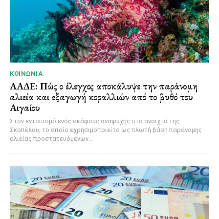
ΚΟΙΝΩΝΊΑ
ΑΑΔΕ: Πώς ο έλεγχος αποκάλυψε την παράνομη
αλιεία και εξαγωγή κοραλλιών από το βυθό του
Αιγαίου
Στον εντοπισμό ενός σκάφους αναψυχής στα ανοιχτά της
Σκοπέλου, το οποίο εχρησιμοποιείτο ως πλωτή βάση παράνομης
αλιείας προστατευόμενων...