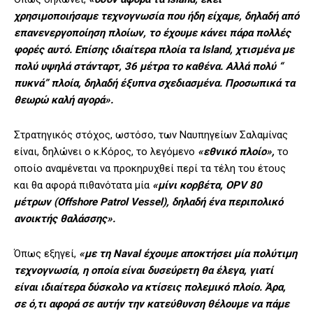
χρησιμοποιήσαμε τεχνογνωσία που ήδη είχαμε, δηλαδή από
επανενεργοποίηση πλοίων, το έχουμε κάνει πάρα πολλές
φορές αυτό. Επίσης ιδιαίτερα πλοία τα Island, χτισμένα με
πολύ υψηλά στάνταρτ, 36 μέτρα το καθένα. Αλλά πολύ “
πυκνά” πλοία, δηλαδή έξυπνα σχεδιασμένα. Προσωπικά τα
θεωρώ καλή αγορά».
Στρατηγικός στόχος, ωστόσο, των Ναυπηγείων Σαλαμίνας
είναι, δηλώνει ο κ.Κόρος, το λεγόμενο
«εθνικό πλοίο»,
το
οποίο αναμένεται να προκηρυχθεί περί τα τέλη του έτους
και θα αφορά πιθανότατα μία
«μίνι κορβέτα, OPV 80
μέτρων (Offshore Patrol Vessel), δηλαδή ένα περιπολικό
ανοικτής θαλάσσης».
Όπως εξηγεί,
«με τη Naval έχουμε αποκτήσει μία πολύτιμη
τεχνογνωσία, η οποία είναι δυσεύρετη θα έλεγα, γιατί
είναι ιδιαίτερα δύσκολο να κτίσεις πολεμικό πλοίο. Άρα,
σε ό,τι αφορά σε αυτήν την κατεύθυνση θέλουμε να πάμε