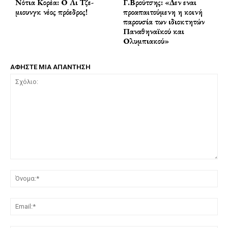
Νότια Κορέα: Ο Λι Τζε-
Γ.Βρούτσης: «Δεν εναι
μιουνγκ νέος πρόεδρος!
προαπαιτούμενη η κοινή
παρουσία των ιδιοκτητών
Παναθηναϊκού και
Ολυμπιακού»
ΑΦΗΣΤΕ ΜΙΑ ΑΠΑΝΤΗΣΗ
Σχόλιο:
Όν
Ema