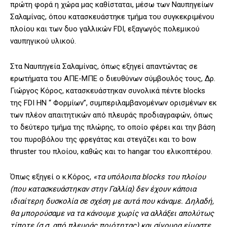
πρώτη φορά η χώρα μας καθίσταται, μέσω των Ναυπηγείων
Σαλαμίνας, όπου κατασκευάστηκε τμήμα του συγκεκριμένου
πλοίου και των δυο γαλλικών FDI, εξαγωγός πολεμικού
ναυπηγικού υλικού.
Στα Ναυπηγεία Σαλαμίνας, όπως εξηγεί απαντώντας σε
ερωτήματα του ΑΠΕ-ΜΠΕ ο διευθύνων σύμβουλός τους, Δρ.
Γιώργος Κόρος, κατασκευάστηκαν συνολικά πέντε blocks
της FDI HN “ Φορμίων”, συμπεριλαμβανομένων ορισμένων εκ
των πλέον απαιτητικών από πλευράς προδιαγραφών, όπως
το δεύτερο τμήμα της πλώρης, το οποίο φέρει και την βάση
του πυροβόλου της φρεγάτας και στεγάζει και το bow
thruster του πλοίου, καθώς και το hangar του ελικοπτέρου.
Όπως εξηγεί ο κ.Κόρος,
«τα υπόλοιπα blocks του πλοίου
(που κατασκευάστηκαν στην Γαλλία) δεν έχουν κάποια
ιδιαίτερη δυσκολία σε σχέση με αυτά που κάναμε. Δηλαδή,
θα μπορούσαμε να τα κάνουμε χωρίς να αλλάξει απολύτως
τίποτε (σ.σ. από πλευράς ποιότητας) και σίγουρα είμαστε