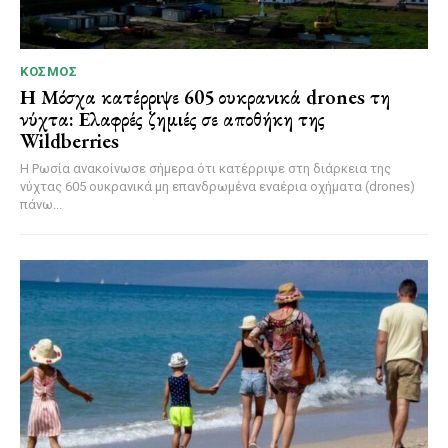
ΚΌΣΜΟΣ
Η Μόσχα κατέρριψε 605 ουκρανικά drones τη
νύχτα: Ελαφρές ζημιές σε αποθήκη της
Wildberries
Η Ρωσία ανακοίνωσε σήμερα ότι κατέρριψε στη διάρκεια της
νύχτας 605 ουκρανικά μη επανδρωμένα εναέρια οχήματα (drones)
πάνω...