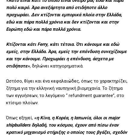
«Αυτό είναι κάτι το οποίο είναι όνειρό μας εδώ και πάρα
πολύ καιρό. Άρα ανεξάρτητα από οτιδήποτε άλλο
προχωράει. Δεν κτίζονται εμπορικά πλοία στην Ελλάδα,
εδώ και πάρα πολλά χρόνια και δεν κτίζονται και στην
Ευρώπη εδώ και πάρα πολλά χρόνια.
Κτίζονται κάτι Ferry, κάτι τέτοια. Ότι κάνουμε και εδώ
εμείς, στην Ελλάδα. Άρα, εμείς την επένδυση συνεχίζουμε
και την κάνουμε. Προχωράει η επένδυση, άσχετα με
οτιδήποτε»
, δηλώνει κατηγορηματικά.
Ωστόσο, θίγει και ένα κεφαλαιώδες, όπως το χαρακτηρίζει,
ζήτημα για την ελληνική ναυπηγική βιομηχανία. Το ζήτημα
των εγγυήσεων, το λεγόμενο “ refundment guarantee”, στο
κτίσιμο πλοίων.
Όπως εξηγεί,
«η Κίνα, η Κορέα, η Ιαπωνία, όλοι οι major
shipbuilders δηλαδή, του κόσμου, έχουν από πίσω έναν
κρατικό μηχανισμό στήριξης ο οποίος τους βγάζει, σχεδόν