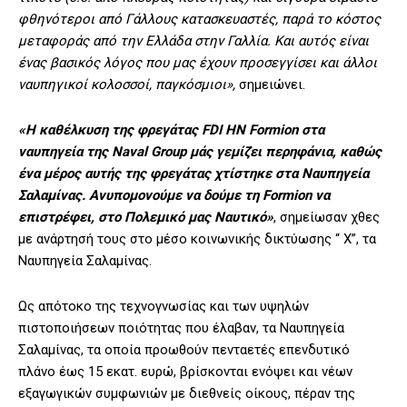
φθηνότεροι από Γάλλους κατασκευαστές, παρά το κόστος
μεταφοράς από την Ελλάδα στην Γαλλία. Και αυτός είναι
ένας βασικός λόγος που μας έχουν προσεγγίσει και άλλοι
ναυπηγικοί κολοσσοί, παγκόσμιοι»,
σημειώνει.
«Η καθέλκυση της φρεγάτας FDI HN Formion στα
ναυπηγεία της Naval Group μάς γεμίζει περηφάνια, καθώς
ένα μέρος αυτής της φρεγάτας χτίστηκε στα Ναυπηγεία
Σαλαμίνας. Ανυπομονούμε να δούμε τη Formion να
επιστρέφει, στο Πολεμικό μας Ναυτικό»
, σημείωσαν χθες
με ανάρτησή τους στο μέσο κοινωνικής δικτύωσης “ Χ”, τα
Ναυπηγεία Σαλαμίνας.
Ως απότοκο της τεχνογνωσίας και των υψηλών
πιστοποιήσεων ποιότητας που έλαβαν, τα Ναυπηγεία
Σαλαμίνας, τα οποία προωθούν πενταετές επενδυτικό
πλάνο έως 15 εκατ. ευρώ, βρίσκονται ενόψει και νέων
εξαγωγικών συμφωνιών με διεθνείς οίκους, πέραν της