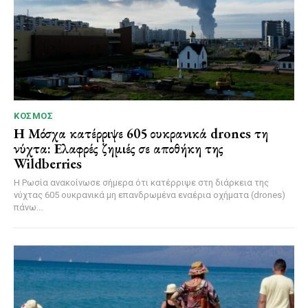
ΚΌΣΜΟΣ
Η Μόσχα κατέρριψε 605 ουκρανικά drones τη
νύχτα: Ελαφρές ζημιές σε αποθήκη της
Wildberries
Η Ρωσία ανακοίνωσε σήμερα ότι κατέρριψε στη διάρκεια της
νύχτας 605 ουκρανικά μη επανδρωμένα εναέρια οχήματα (drones)
πάνω...