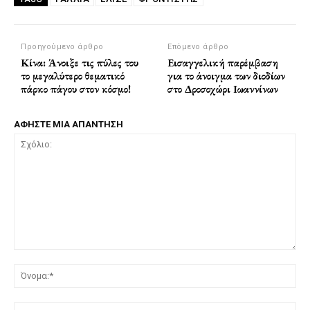
Προηγούμενο άρθρο
Επόμενο άρθρο
Κίνα: Άνοιξε τις πύλες του
Εισαγγελική παρέμβαση
το μεγαλύτερο θεματικό
για το άνοιγμα των διοδίων
πάρκο πάγου στον κόσμο!
στο Δροσοχώρι Ιωαννίνων
ΑΦΗΣΤΕ ΜΙΑ ΑΠΑΝΤΗΣΗ
Σχόλιο:
Όν
Ema