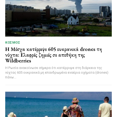
ΚΌΣΜΟΣ
Η Μόσχα κατέρριψε 605 ουκρανικά drones τη
νύχτα: Ελαφρές ζημιές σε αποθήκη της
Wildberries
Η Ρωσία ανακοίνωσε σήμερα ότι κατέρριψε στη διάρκεια της
νύχτας 605 ουκρανικά μη επανδρωμένα εναέρια οχήματα (drones)
πάνω...