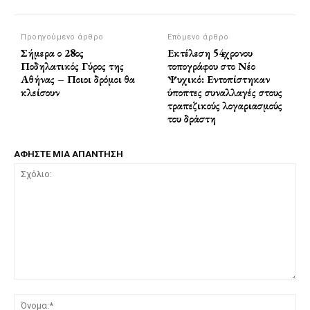
Προηγούμενο άρθρο
Επόμενο άρθρο
Σήμερα ο 28ος
Εκτέλεση 54χρονου
Ποδηλατικός Γύρος της
τοπογράφου στο Νέο
Αθήνας – Ποιοι δρόμοι θα
Ψυχικό: Εντοπίστηκαν
κλείσουν
ύποπτες συναλλαγές στους
τραπεζικούς λογαριασμούς
του δράστη
ΑΦΗΣΤΕ ΜΙΑ ΑΠΑΝΤΗΣΗ
Σχόλιο:
Όν