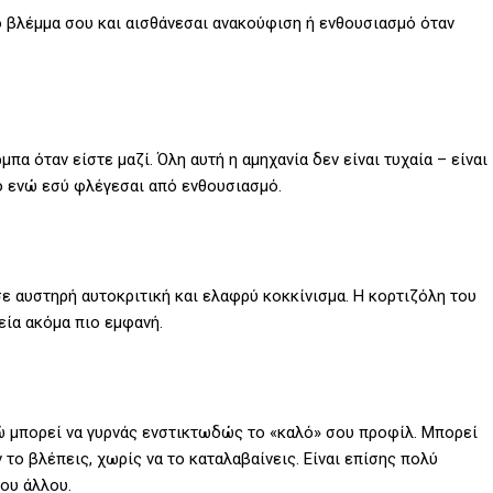
ο βλέμμα σου και αισθάνεσαι ανακούφιση ή ενθουσιασμό όταν
πα όταν είστε μαζί. Όλη αυτή η αμηχανία δεν είναι τυχαία – είναι
ο ενώ εσύ φλέγεσαι από ενθουσιασμό.
σε αυστηρή αυτοκριτική και ελαφρύ κοκκίνισμα. Η κορτιζόλη του
εία ακόμα πιο εμφανή.
νώ μπορεί να γυρνάς ενστικτωδώς το «καλό» σου προφίλ. Μπορεί
ν το βλέπεις, χωρίς να το καταλαβαίνεις. Είναι επίσης πολύ
του άλλου.