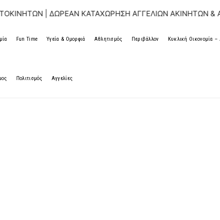
ΩΝ | ΔΩΡΕΑΝ ΚΑΤΑΧΩΡΗΣΗ ΑΓΓΕΛΙΩΝ ΑΚΙΝΗΤΩΝ & ΑΥΤΟΚΙ
μία
Fun Time
Υγεία & Ομορφιά
Αθλητισμός
Περιβάλλον
Κυκλική Οικονομία 
μος
Πολιτισμός
Αγγελίες