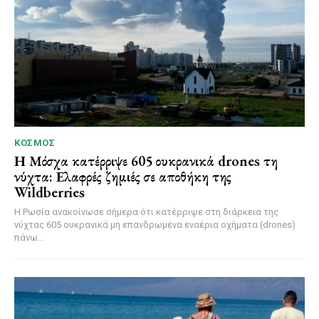
ΚΌΣΜΟΣ
Η Μόσχα κατέρριψε 605 ουκρανικά drones τη
νύχτα: Ελαφρές ζημιές σε αποθήκη της
Wildberries
Η Ρωσία ανακοίνωσε σήμερα ότι κατέρριψε στη διάρκεια της
νύχτας 605 ουκρανικά μη επανδρωμένα εναέρια οχήματα (drones)
πάνω...