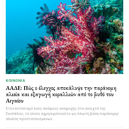
ΚΟΙΝΩΝΊΑ
ΑΑΔΕ: Πώς ο έλεγχος αποκάλυψε την παράνομη
αλιεία και εξαγωγή κοραλλιών από το βυθό του
Αιγαίου
Στον εντοπισμό ενός σκάφους αναψυχής στα ανοιχτά της
Σκοπέλου, το οποίο εχρησιμοποιείτο ως πλωτή βάση παράνομης
αλιείας προστατευόμενων...