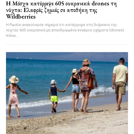
Η Μόσχα κατέρριψε 605 ουκρανικά drones τη
νύχτα: Ελαφρές ζημιές σε αποθήκη της
Wildberries
Η Ρωσία ανακοίνωσε σήμερα ότι κατέρριψε στη διάρκεια της
νύχτας 605 ουκρανικά μη επανδρωμένα εναέρια οχήματα (drones)
πάνω...