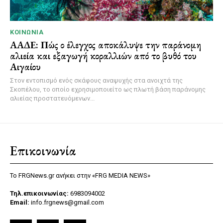
ΚΟΙΝΩΝΊΑ
ΑΑΔΕ: Πώς ο έλεγχος αποκάλυψε την παράνομη
αλιεία και εξαγωγή κοραλλιών από το βυθό του
Αιγαίου
Στον εντοπισμό ενός σκάφους αναψυχής στα ανοιχτά της
Σκοπέλου, το οποίο εχρησιμοποιείτο ως πλωτή βάση παράνομης
αλιείας προστατευόμενων...
Επικοινωνία
Το FRGNews.gr ανήκει στην «FRG MEDIA NEWS»
Τηλ.επικοινωνίας:
6983094002
Email:
info.frgnews@gmail.com