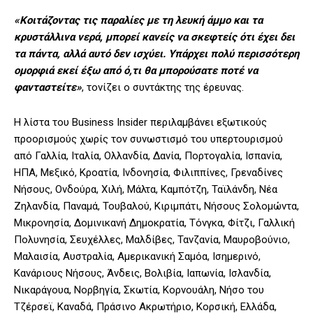
«Κοιτάζοντας τις παραλίες με τη λευκή άμμο και τα
κρυστάλλινα νερά, μπορεί κανείς να σκεφτείς ότι έχει δει
τα πάντα, αλλά αυτό δεν ισχύει. Υπάρχει πολύ περισσότερη
ομορφιά εκεί έξω από ό,τι θα μπορούσατε ποτέ να
φανταστείτε»
, τονίζει ο συντάκτης της έρευνας.
Η λίστα του Business Insider περιλαμβάνει εξωτικούς
προορισμούς χωρίς τον συνωστισμό του υπερτουρισμού
από Γαλλία, Ιταλία, Ολλανδία, Δανία, Πορτογαλία, Ισπανία,
ΗΠΑ, Μεξικό, Κροατία, Ινδονησία, Φιλιππίνες, Γρεναδίνες
Νήσους, Ονδούρα, Χιλή, Μάλτα, Καμπότζη, Ταϊλάνδη, Νέα
Ζηλανδία, Παναμά, Τουβαλού, Κιριμπάτι, Νήσους Σολομώντα,
Μικρονησία, Δομινικανή Δημοκρατία, Τόνγκα, Φίτζι, Γαλλική
Πολυνησία, Σευχέλλες, Μαλδίβες, Τανζανία, Μαυροβούνιο,
Μαλαισία, Αυστραλία, Αμερικανική Σαμόα, Ισημερινό,
Κανάριους Νήσους, Άνδεις, Βολιβία, Ιαπωνία, Ισλανδία,
Νικαράγουα, Νορβηγία, Σκωτία, Κορνουάλη, Νήσο του
Τζέρσεϊ, Καναδά, Πράσινο Ακρωτήριο, Κορσική, Ελλάδα,