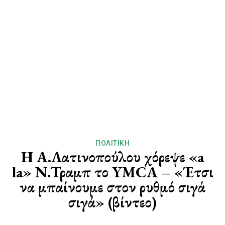
ΠΟΛΙΤΙΚΉ
Η Α.Λατινοπούλου χόρεψε «a
la» Ν.Τραμπ το YMCA – «Έτσι
να μπαίνουμε στον ρυθμό σιγά
σιγά» (βίντεο)