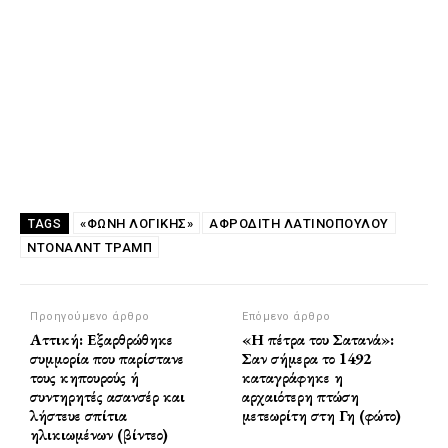
«ΦΩΝΉ ΛΟΓΙΚΉΣ»
ΑΦΡΟΔΊΤΗ ΛΑΤΙΝΟΠΟΎΛΟΥ
TAGS
ΝΤΌΝΑΛΝΤ ΤΡΑΜΠ
Προηγούμενο άρθρο
Επόμενο άρθρο
Αττική: Εξαρθρώθηκε
«Η πέτρα του Σατανά»:
συμμορία που παρίστανε
Σαν σήμερα το 1492
τους κηπουρούς ή
καταγράφηκε η
συντηρητές ασανσέρ και
αρχαιότερη πτώση
λήστευε σπίτια
μετεωρίτη στη Γη (φώτο)
ηλικιωμένων (βίντεο)