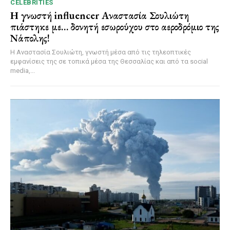
CELEBRITIES
Η γνωστή influencer Αναστασία Σουλιώτη
πιάστηκε με… δονητή εσωρούχου στο αεροδρόμιο της
Νάπολης!
Η Αναστασία Σουλιώτη, γνωστή μέσα από τις τηλεοπτικές
εμφανίσεις της σε τοπικά μέσα της Θεσσαλίας και από τα social
media,...