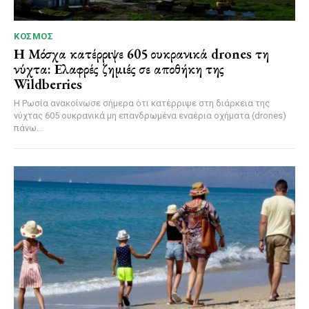
ΚΌΣΜΟΣ
Η Μόσχα κατέρριψε 605 ουκρανικά drones τη
νύχτα: Ελαφρές ζημιές σε αποθήκη της
Wildberries
Η Ρωσία ανακοίνωσε σήμερα ότι κατέρριψε στη διάρκεια της
νύχτας 605 ουκρανικά μη επανδρωμένα εναέρια οχήματα (drones)
πάνω...