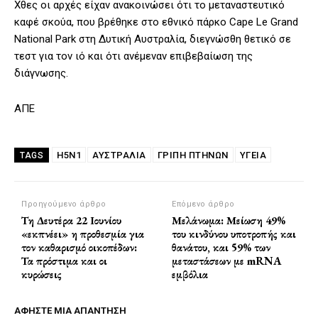
Χθες οι αρχές είχαν ανακοινώσει ότι το μεταναστευτικό
καφέ σκούα, που βρέθηκε στο εθνικό πάρκο Cape Le Grand
National Park στη Δυτική Αυστραλία, διεγνώσθη θετικό σε
τεστ για τον ιό και ότι ανέμεναν επιβεβαίωση της
διάγνωσης.
ΑΠΕ
H5N1
ΑΥΣΤΡΑΛΊΑ
ΓΡΊΠΗ ΠΤΗΝΏΝ
ΥΓΕΙΑ
TAGS
Προηγούμενο άρθρο
Επόμενο άρθρο
Τη Δευτέρα 22 Ιουνίου
Μελάνωμα: Μείωση 49%
«εκπνέει» η προθεσμία για
του κινδύνου υποτροπής και
τον καθαρισμό οικοπέδων:
θανάτου, και 59% των
Τα πρόστιμα και οι
μεταστάσεων με mRNA
κυρώσεις
εμβόλια
ΑΦΗΣΤΕ ΜΙΑ ΑΠΑΝΤΗΣΗ