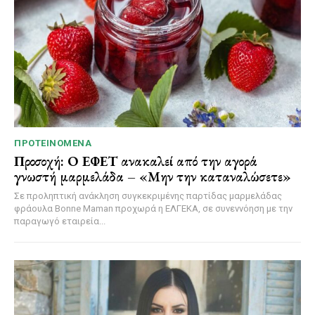
ΠΡΟΤΕΙΝΌΜΕΝΑ
Προσοχή: Ο ΕΦΕΤ ανακαλεί από την αγορά
γνωστή μαρμελάδα – «Μην την καταναλώσετε»
Σε προληπτική ανάκληση συγκεκριμένης παρτίδας μαρμελάδας
φράουλα Bonne Maman προχωρά η ΕΛΓΕΚΑ, σε συνεννόηση με την
παραγωγό εταιρεία...