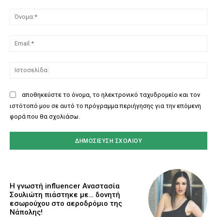
Σχόλιο:
Όν
Ema
Ισ
αποθηκεύστε το όνομα, το ηλεκτρονικό ταχυδρομείο και τον
ιστότοπό μου σε αυτό το πρόγραμμα περιήγησης για την επόμενη
φορά που θα σχολιάσω.
Η γνωστή influencer Αναστασία
Σουλιώτη πιάστηκε με… δονητή
εσωρούχου στο αεροδρόμιο της
Νάπολης!