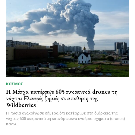
ΚΌΣΜΟΣ
Η Μόσχα κατέρριψε 605 ουκρανικά drones τη
νύχτα: Ελαφρές ζημιές σε αποθήκη της
Wildberries
Η Ρωσία ανακοίνωσε σήμερα ότι κατέρριψε στη διάρκεια της
νύχτας 605 ουκρανικά μη επανδρωμένα εναέρια οχήματα (drones)
πάνω...