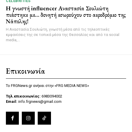
CELEBRITIES
Η γνωστή influencer Αναστασία Σουλιώτη
πιάστηκε με… δονητή εσωρούχου στο αεροδρόμιο της
Νάπολης!
Η Αναστασία Σουλιώτη, γνωστή μέσα από τις τηλεοπτικές
εμφανίσεις της σε τοπικά μέσα της Θεσσαλίας και από τα social
media,...
Επικοινωνία
Το FRGNews.gr ανήκει στην «FRG MEDIA NEWS»
Τηλ.επικοινωνίας:
6983094002
Email:
info.frgnews@gmail.com