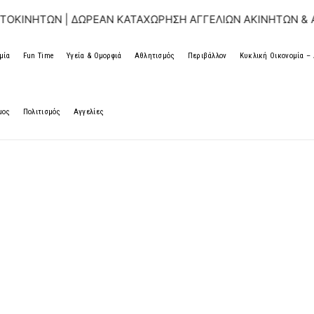
ΩΝ | ΔΩΡΕΑΝ ΚΑΤΑΧΩΡΗΣΗ ΑΓΓΕΛΙΩΝ ΑΚΙΝΗΤΩΝ & ΑΥΤΟΚΙ
μία
Fun Time
Υγεία & Ομορφιά
Αθλητισμός
Περιβάλλον
Κυκλική Οικονομία 
μος
Πολιτισμός
Αγγελίες